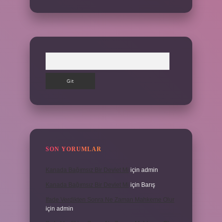
Arama
SON YORUMLAR
Kanada Bağımsız Bir Devlet Mi
için
admin
Kanada Bağımsız Bir Devlet Mi
için
Barış
Ifade Verdikten Sonra Ne Zaman Mahkeme Olur
için
admin