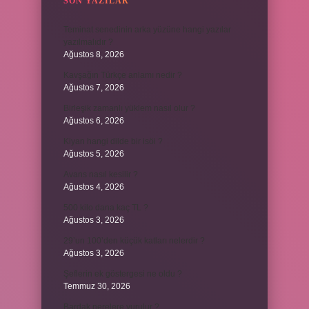
SON YAZILAR
Teminat senedinin arka yüzüne hangi yazılar
yazılmalıdır ?
Ağustos 8, 2026
Kavşağın Türkçe anlamı nedir ?
Ağustos 7, 2026
Birleşik zamanlı yüklem nasıl olur ?
Ağustos 6, 2026
Kiyan hangi dilde bir isöi ?
Ağustos 5, 2026
Avans nasıl kesilir ?
Ağustos 4, 2026
500 kilo dana kaç TL ?
Ağustos 3, 2026
29’un 100’den küçük katları nelerdir ?
Ağustos 3, 2026
Şeflerin ek göstergesi ne oldu ?
Temmuz 30, 2026
Bardak nerelere vurulur ?