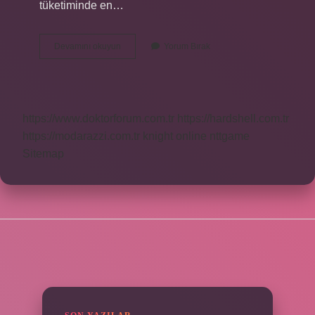
tüketiminde en…
Pp
Devamını okuyun
Yorum Bırak
Malzeme
Nedir
https://www.doktorforum.com.tr
https://hardshell.com.tr
https://modarazzi.com.tr
knight online
nttgame
Sitemap
SIDEBAR