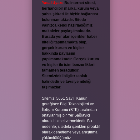
Yasal Uyarı:
Bu internet sitesi,
herhangi bir marka, kurum veya
şahıs şirketi ile hiçbir bağlantısı
bulunmamaktadır. Sitede
yalnızca kendi hazırladığımız
makaleler paylaşılmaktadır.
Burada yer alan içerikler haber
niteliği taşımamakta olup,
gerçek kurum ve kişiler
hakkında paylaşım
yapılmamaktadır. Gerçek kurum
ve kişiler ile isim benzerlikleri
tamamen tesadüfidir.
Sitemizdeki bilgiler taslak
halindedir ve tavsiye niteliği
taşımazlar.
Sitemiz, 5651 Sayılı Kanun
gereğince Bilgi Teknolojileri ve
İletişim Kurumu (BTK) tarafından
onaylanmış bir Yer Sağlayıcı
olarak hizmet vermektedir. Bu
nedenle, sitedeki içerikleri proaktif
olarak denetleme veya araştırma
yükümlülüğümüz