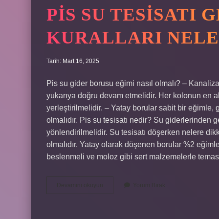
PIS SU TESISATI
KURALLARI NELE
Tarih: Mart 16, 2025
Pis su gider borusu eğimi nasıl olmalı? – Kanaliza
yukarıya doğru devam etmelidir. Her kolonun en alt
yerleştirilmelidir. – Yatay borular sabit bir eğimle
olmalıdır. Pis su tesisatı nedir? Su giderlerinden ge
yönlendirilmelidir. Su tesisatı döşerken nelere d
olmalıdır. Yatay olarak döşenen borular %2 eğiml
beslenmeli ve moloz gibi sert malzemelerle temas
Pis
Devamını okuyun
Yorum Bırak
Su
Tesisatı
Genel