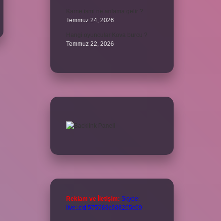
Karne ismi ne anlama gelir ?
Temmuz 24, 2026
Hangi oyuncular Kova burcu ?
Temmuz 22, 2026
Reklam ve İletişim:
Skype:
live:.cid.575569c608265c69