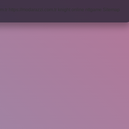
m.tr
https://modarazzi.com.tr
knight online
nttgame
Sitemap