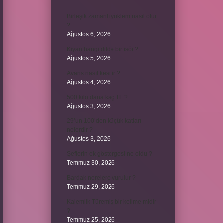
Birleşik zamanlı yüklem nasıl olur
?
Ağustos 6, 2026
Kiyan hangi dilde bir isöi ?
Ağustos 5, 2026
Avans nasıl kesilir ?
Ağustos 4, 2026
500 kilo dana kaç TL ?
Ağustos 3, 2026
29’un 100’den küçük katları
nelerdir ?
Ağustos 3, 2026
Şeflerin ek göstergesi ne oldu ?
Temmuz 30, 2026
Bardak nerelere vurulur ?
Temmuz 29, 2026
Kalemlik Türemiş bir kelime midir
?
Temmuz 25, 2026