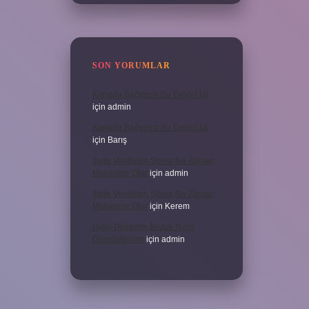
SON YORUMLAR
Kanada Bağımsız Bir Devlet Mi
için
admin
Kanada Bağımsız Bir Devlet Mi
için
Barış
Ifade Verdikten Sonra Ne Zaman
Mahkeme Olur
için
admin
Ifade Verdikten Sonra Ne Zaman
Mahkeme Olur
için
Kerem
Uyku Düzenim Bozuk Nasıl
Düzeltebilirim
için
admin