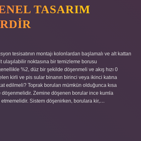
 GENEL TASARIM
RDIR
syon tesisatının montajı kolonlardan başlamalı ve alt kattan
 ulaşılabilir noktasına bir temizleme borusu
, genellikle %2, düz bir şekilde döşenmeli ve akış hızı 0
len kirli ve pis sular binanın birinci veya ikinci katına
ikkat edilmeli? Toprak boruları mümkün olduğunca kısa
e döşenmelidir. Zemine döşenen borular ince kumla
 etmemelidir. Sistem döşenirken, borulara kir,…