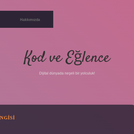
Hakkımızda
Kod ve Eğlence
Dijital dünyada neşeli bir yolculuk!
NGISI