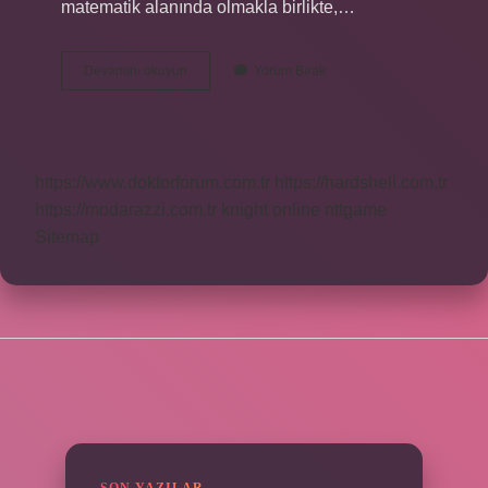
matematik alanında olmakla birlikte,…
Ünlü
Devamını okuyun
Yorum Bırak
Türk
İSlam
Matematikçiler
Kimlerdir
https://www.doktorforum.com.tr
https://hardshell.com.tr
https://modarazzi.com.tr
knight online
nttgame
Sitemap
SIDEBAR