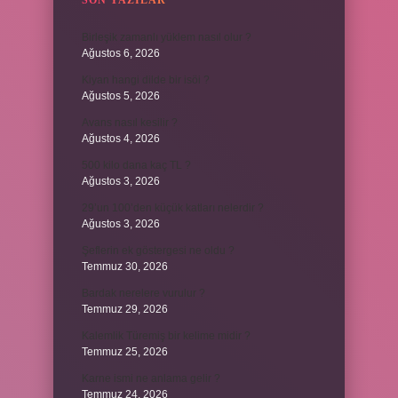
SON YAZILAR
Birleşik zamanlı yüklem nasıl olur ?
Ağustos 6, 2026
Kiyan hangi dilde bir isöi ?
Ağustos 5, 2026
Avans nasıl kesilir ?
Ağustos 4, 2026
500 kilo dana kaç TL ?
Ağustos 3, 2026
29’un 100’den küçük katları nelerdir ?
Ağustos 3, 2026
Şeflerin ek göstergesi ne oldu ?
Temmuz 30, 2026
Bardak nerelere vurulur ?
Temmuz 29, 2026
Kalemlik Türemiş bir kelime midir ?
Temmuz 25, 2026
Karne ismi ne anlama gelir ?
Temmuz 24, 2026