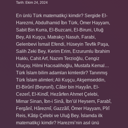
Tarih: Ekim 24, 2024
En ünlü Türk matematikçi kimdir? Sergide El-
Harezmi, Abdulhamid İbn Türk, Ömer Hayyam,
Sabit Bin Kurra, El-Buzcani, El-Biruni, Uluğ
Bey, Ali Kuşçu, Matrakçı Nasuh, Farabi,
Gelenbevi İsmail Efendi, Hüseyin Tevfik Paşa,
Salih Zeki Bey, Kerim Erim, Erzurumlu İbrahim
Hakkı, Cahit Arf, Nazım Terzioğlu, Cengiz
Uluçay, Hilmi Hacısalihoğlu, Mustafa Kemal…
Türk İslam bilim adamları kimlerdir? Tanınmış
Türk İslam alimleri; Ali Kuşçu, Akşemseddin,
El-Birûnî (Beyrunî), Câbir bin Hayyân, El-
Cezerî, El-Kindî, Hezârfen Ahmet Çelebi,
Mimar Sinan, İbn-i Sinâ, İbn’ül Heysem, Farabî,
Fergânî, Hârezmî, Gazzâlî, Ömer Hayyam, Pîrî
Reis, Kâtip Çelebi ve Uluğ Bey. İslamda ilk
matematikçi kimdir? Harezmi’nin asıl ünü