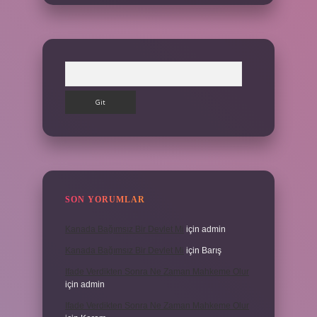
Arama
SON YORUMLAR
Kanada Bağımsız Bir Devlet Mi
için
admin
Kanada Bağımsız Bir Devlet Mi
için
Barış
Ifade Verdikten Sonra Ne Zaman Mahkeme Olur
için
admin
Ifade Verdikten Sonra Ne Zaman Mahkeme Olur