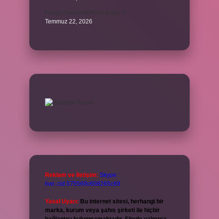
Hangi oyuncular Kova burcu ?
Temmuz 22, 2026
Reklam ve İletişim:
Skype:
live:.cid.575569c608265c69
Yasal Uyarı:
Bu internet sitesi, herhangi bir
marka, kurum veya şahıs şirketi ile hiçbir