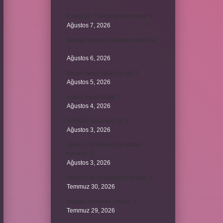
Kavşağın Türkçe anlamı nedir ?
Ağustos 7, 2026
Birleşik zamanlı yüklem nasıl olur
?
Ağustos 6, 2026
Kiyan hangi dilde bir isöi ?
Ağustos 5, 2026
Avans nasıl kesilir ?
Ağustos 4, 2026
500 kilo dana kaç TL ?
Ağustos 3, 2026
29’un 100’den küçük katları
nelerdir ?
Ağustos 3, 2026
Şeflerin ek göstergesi ne oldu ?
Temmuz 30, 2026
Bardak nerelere vurulur ?
Temmuz 29, 2026