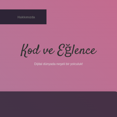
Hakkımızda
Kod ve Eğlence
Dijital dünyada neşeli bir yolculuk!