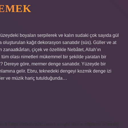
DEMEK
üzeydeki boyaları serpilerek ve kalın sudaki çok sayıda gül
 oluşturulan kağıt dekorasyon sanatıdır (süs). Güller ve at
 zanaatkârları, çiçek ve özellikle Nebâtet, Allah’ın
i tüm olası nimetleri mükemmel bir şekilde yaratan bir
ek? Dereye göre, mermer denge sanatıdır. Yüzeyde bir
 anlamına gelir. Ebru, teknedeki dengeyi kozmik denge izi
irler ve müzik hariç tutulduğunda…
m.tr
https://modarazzi.com.tr
knight online
nttgame
Sitemap