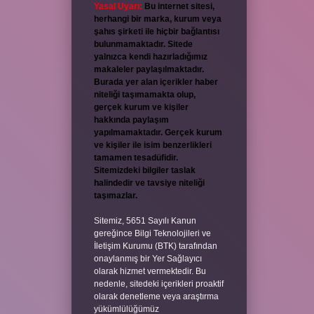
Yasal Uyarı:
Bu internet sitesi,
herhangi bir marka, kurum veya
şahıs şirketi ile hiçbir bağlantısı
bulunmamaktadır. Sitede
yalnızca kendi hazırladığımız
makaleler paylaşılmaktadır.
Burada yer alan içerikler haber
niteliği taşımamakta olup,
gerçek kurum ve kişiler
hakkında paylaşım
yapılmamaktadır. Gerçek kurum
ve kişiler ile isim benzerlikleri
tamamen tesadüfidir.
Sitemizdeki bilgiler taslak
halindedir ve tavsiye niteliği
taşımazlar.
Sitemiz, 5651 Sayılı Kanun
gereğince Bilgi Teknolojileri ve
İletişim Kurumu (BTK) tarafından
onaylanmış bir Yer Sağlayıcı
olarak hizmet vermektedir. Bu
nedenle, sitedeki içerikleri proaktif
olarak denetleme veya araştırma
yükümlülüğümüz