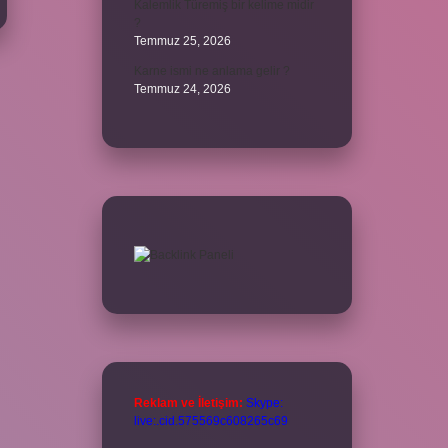
Kalemlik Türemiş bir kelime midir
?
Temmuz 25, 2026
Karne ismi ne anlama gelir ?
Temmuz 24, 2026
Reklam ve İletişim:
Skype:
live:.cid.575569c608265c69