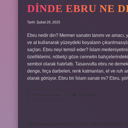
DINDE EBRU NE 
Tarih: Şubat 26, 2025
Ebru nedir din? Mermer sanatın tanımı ve amacı, y
ve at kullanarak yüzeydeki boyaların çıkarılmasıyla
saçları. Ebru neyi temsil eder? İslam medeniyetinin
özelliklerini, nöbetçi göze cennetin bahçelerindek
sembol olarak hatırlattı. Tasavvufta ebru ne dem
denge, fırça darbeleri, renk katmanları, el ve ruh
olarak görüyor. Ebru bir İslam sanatı mı? Ebru, şi
Dinde
Devamını okuyun
Yorum Bırak
Ebru
Ne
Demek
https://www.doktorforum.com.tr
https://hardshell.co