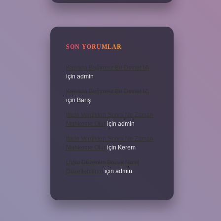
SON YORUMLAR
Kanada Bağımsız Bir Devlet Mi
için
admin
Kanada Bağımsız Bir Devlet Mi
için
Barış
Ifade Verdikten Sonra Ne Zaman
Mahkeme Olur
için
admin
Ifade Verdikten Sonra Ne Zaman
Mahkeme Olur
için
Kerem
Uyku Düzenim Bozuk Nasıl
Düzeltebilirim
için
admin