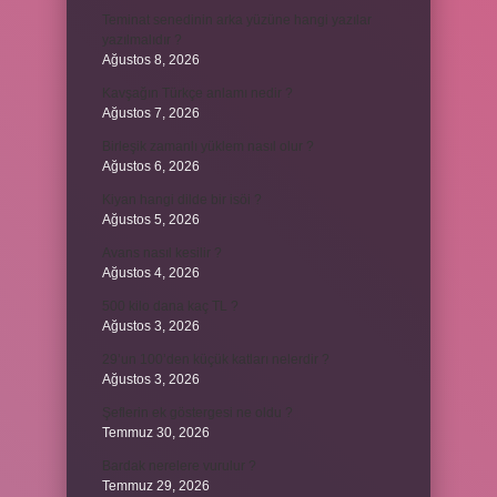
Teminat senedinin arka yüzüne hangi yazılar
yazılmalıdır ?
Ağustos 8, 2026
Kavşağın Türkçe anlamı nedir ?
Ağustos 7, 2026
Birleşik zamanlı yüklem nasıl olur ?
Ağustos 6, 2026
Kiyan hangi dilde bir isöi ?
Ağustos 5, 2026
Avans nasıl kesilir ?
Ağustos 4, 2026
500 kilo dana kaç TL ?
Ağustos 3, 2026
29’un 100’den küçük katları nelerdir ?
Ağustos 3, 2026
Şeflerin ek göstergesi ne oldu ?
Temmuz 30, 2026
Bardak nerelere vurulur ?
Temmuz 29, 2026