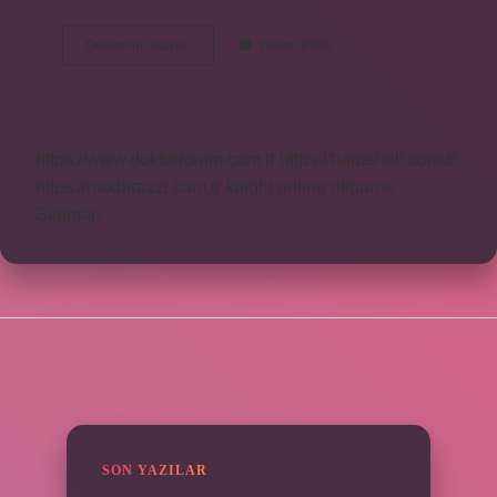
Dinde
Devamını okuyun
Yorum Bırak
Ebru
Ne
Demek
https://www.doktorforum.com.tr
https://hardshell.com.tr
https://modarazzi.com.tr
knight online
nttgame
Sitemap
SIDEBAR
SON YAZILAR