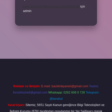
Uyku Düzenim Bozuk Nasıl Düzeltebilirim
için
admin
el giriş
betexper bahis
Reklam ve İletişim:
E-mail:
backlinkpaneli@gmail.com
Teams:
forumhizmeti@gmail.com
Whatsapp: 0262 606 0 726
Telegram:
@karabul
Yasal Uyarı:
Sitemiz, 5651 Sayılı Kanun gereğince Bilgi Teknolojileri ve
İletişim Kurumu (BTK) tarafından onaylanmış bir Yer Sağlayıcı olarak