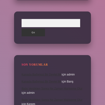
Arama
SON YORUMLAR
Kanada Bağımsız Bir Devlet Mi
için
admin
Kanada Bağımsız Bir Devlet Mi
için
Barış
Ifade Verdikten Sonra Ne Zaman Mahkeme Olur
için
admin
Ifade Verdikten Sonra Ne Zaman Mahkeme Olur
için
Kerem