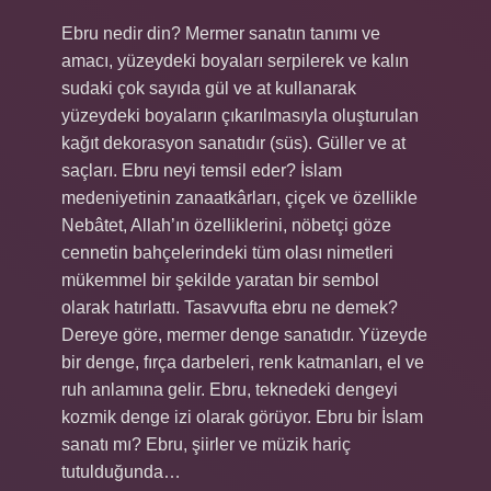
Ebru nedir din? Mermer sanatın tanımı ve
amacı, yüzeydeki boyaları serpilerek ve kalın
sudaki çok sayıda gül ve at kullanarak
yüzeydeki boyaların çıkarılmasıyla oluşturulan
kağıt dekorasyon sanatıdır (süs). Güller ve at
saçları. Ebru neyi temsil eder? İslam
medeniyetinin zanaatkârları, çiçek ve özellikle
Nebâtet, Allah’ın özelliklerini, nöbetçi göze
cennetin bahçelerindeki tüm olası nimetleri
mükemmel bir şekilde yaratan bir sembol
olarak hatırlattı. Tasavvufta ebru ne demek?
Dereye göre, mermer denge sanatıdır. Yüzeyde
bir denge, fırça darbeleri, renk katmanları, el ve
ruh anlamına gelir. Ebru, teknedeki dengeyi
kozmik denge izi olarak görüyor. Ebru bir İslam
sanatı mı? Ebru, şiirler ve müzik hariç
tutulduğunda…