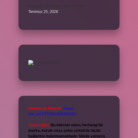
Kalemlik Türemiş bir kelime midir ?
Temmuz 25, 2026
Reklam ve İletişim:
Skype:
live:.cid.575569c608265c69
Yasal Uyarı:
Bu internet sitesi, herhangi bir
marka, kurum veya şahıs şirketi ile hiçbir
bağlantısı bulunmamaktadır. Sitede yalnızca