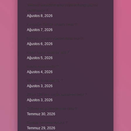
Teminat senedinin arka yüzüne hangi yazılar
yazılmalıdır ?
Ağustos 8, 2026
Kavşağın Türkçe anlamı nedir ?
Ağustos 7, 2026
Birleşik zamanlı yüklem nasıl olur ?
Ağustos 6, 2026
Kiyan hangi dilde bir isöi ?
Ağustos 5, 2026
Avans nasıl kesilir ?
Ağustos 4, 2026
500 kilo dana kaç TL ?
Ağustos 3, 2026
29’un 100’den küçük katları nelerdir ?
Ağustos 3, 2026
Şeflerin ek göstergesi ne oldu ?
Temmuz 30, 2026
Bardak nerelere vurulur ?
Temmuz 29, 2026