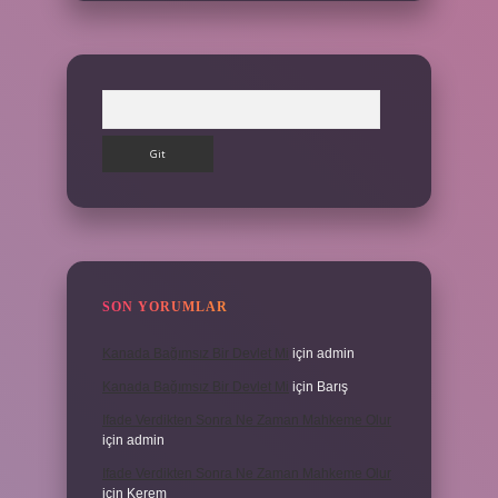
Arama
SON YORUMLAR
Kanada Bağımsız Bir Devlet Mi
için
admin
Kanada Bağımsız Bir Devlet Mi
için
Barış
Ifade Verdikten Sonra Ne Zaman Mahkeme Olur
için
admin
Ifade Verdikten Sonra Ne Zaman Mahkeme Olur
için
Kerem