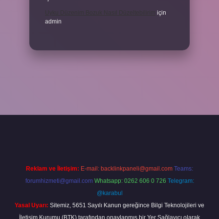
Uyku Düzenim Bozuk Nasıl Düzeltebilirim
için
admin
el giriş
betexper bahis
Reklam ve İletişim:
E-mail:
backlinkpaneli@gmail.com
Teams:
forumhizmeti@gmail.com
Whatsapp: 0262 606 0 726
Telegram:
@karabul
Yasal Uyarı:
Sitemiz, 5651 Sayılı Kanun gereğince Bilgi Teknolojileri ve
İletişim Kurumu (BTK) tarafından onaylanmış bir Yer Sağlayıcı olarak