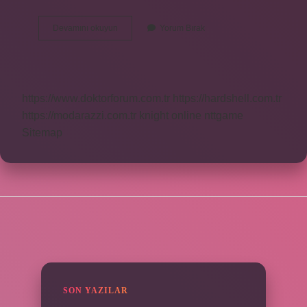
Dinde
Devamını okuyun
Yorum Bırak
Ebru
Ne
Demek
https://www.doktorforum.com.tr
https://hardshell.com.tr
https://modarazzi.com.tr
knight online
nttgame
Sitemap
SIDEBAR
SON YAZILAR