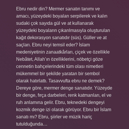
Ebru nedir din? Mermer sanatın tanımı ve
amacı, yüzeydeki boyaları serpilerek ve kalın
sudaki çok sayıda gül ve at kullanarak
yüzeydeki boyaların çıkarılmasıyla oluşturulan
kağıt dekorasyon sanatıdır (süs). Güller ve at
saçları. Ebru neyi temsil eder? İslam
medeniyetinin zanaatkârları, çiçek ve özellikle
Nebâtet, Allah’ın özelliklerini, nöbetçi göze
cennetin bahçelerindeki tüm olası nimetleri
mükemmel bir şekilde yaratan bir sembol
olarak hatırlattı. Tasavvufta ebru ne demek?
Dereye göre, mermer denge sanatıdır. Yüzeyde
bir denge, fırça darbeleri, renk katmanları, el ve
ruh anlamına gelir. Ebru, teknedeki dengeyi
kozmik denge izi olarak görüyor. Ebru bir İslam
sanatı mı? Ebru, şiirler ve müzik hariç
tutulduğunda…