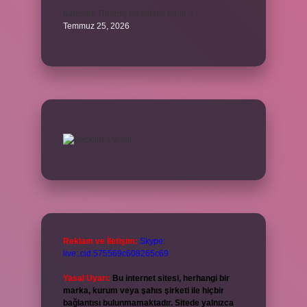
Kalemlik Türemiş bir kelime midir ?
Temmuz 25, 2026
Reklam ve İletişim:
Skype:
live:.cid.575569c608265c69
Yasal Uyarı:
Bu internet sitesi, herhangi bir
marka, kurum veya şahıs şirketi ile hiçbir
bağlantısı bulunmamaktadır. Sitede yalnızca