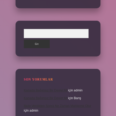
Arama
SON YORUMLAR
Kanada Bağımsız Bir Devlet Mi
için
admin
Kanada Bağımsız Bir Devlet Mi
için
Barış
Ifade Verdikten Sonra Ne Zaman Mahkeme Olur
için
admin