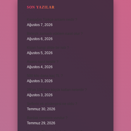
SON YAZILAR
Kavşağın Türkçe anlamı nedir ?
Ağustos 7, 2026
Birleşik zamanlı yüklem nasıl olur ?
Ağustos 6, 2026
Kiyan hangi dilde bir isöi ?
Ağustos 5, 2026
Avans nasıl kesilir ?
Ağustos 4, 2026
500 kilo dana kaç TL ?
Ağustos 3, 2026
29’un 100’den küçük katları nelerdir ?
Ağustos 3, 2026
Şeflerin ek göstergesi ne oldu ?
Temmuz 30, 2026
Bardak nerelere vurulur ?
Temmuz 29, 2026