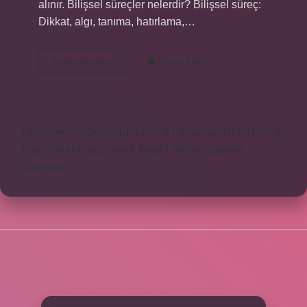
alınır. Bilişsel süreçler nelerdir? Bilişsel süreç:
Dikkat, algı, tanıma, hatırlama,…
Duyusal
Devamını okuyun
Yorum Bırak
Süreçler
Nelerdir
https://www.doktorforum.com.tr
https://hardshell.com.tr
https://modarazzi.com.tr
knight online
nttgame
Sitemap
SIDEBAR