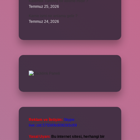
Kalemlik Türemiş bir kelime midir ?
Temmuz 25, 2026
Karne ismi ne anlama gelir ?
Temmuz 24, 2026
Reklam ve İletişim:
Skype:
live:.cid.575569c608265c69
Yasal Uyarı:
Bu internet sitesi, herhangi bir