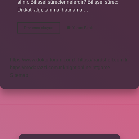
alınır. Bilişsel süreçler nelerdir? Bilişsel süreç:
Dikkat, algı, tanıma, hatırlama,…
Duyusal
Devamını okuyun
Yorum Bırak
Süreçler
Nelerdir
https://www.doktorforum.com.tr
https://hardshell.com.tr
https://modarazzi.com.tr
knight online
nttgame
Sitemap
SIDEBAR