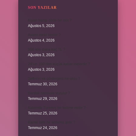
SON YAZILAR
Kiyan hangi dilde bir isöi ?
Ağustos 5, 2026
Avans nasıl kesilir ?
Ağustos 4, 2026
500 kilo dana kaç TL ?
Ağustos 3, 2026
29’un 100’den küçük katları nelerdir ?
Ağustos 3, 2026
Şeflerin ek göstergesi ne oldu ?
Temmuz 30, 2026
Bardak nerelere vurulur ?
Temmuz 29, 2026
Kalemlik Türemiş bir kelime midir ?
Temmuz 25, 2026
Karne ismi ne anlama gelir ?
Temmuz 24, 2026