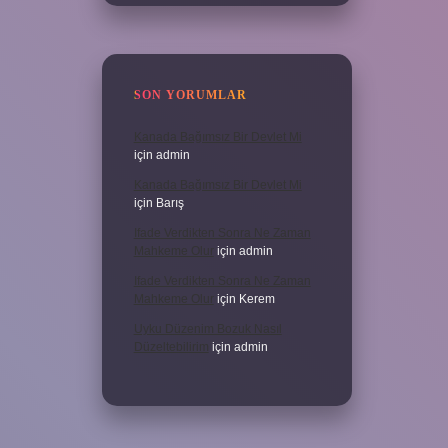
SON YORUMLAR
Kanada Bağımsız Bir Devlet Mi
için
admin
Kanada Bağımsız Bir Devlet Mi
için
Barış
Ifade Verdikten Sonra Ne Zaman
Mahkeme Olur
için
admin
Ifade Verdikten Sonra Ne Zaman
Mahkeme Olur
için
Kerem
Uyku Düzenim Bozuk Nasıl
Düzeltebilirim
için
admin