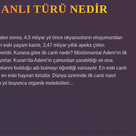
CANLI TÜRÜ NEDIR
rden sonra, 4.5 milyar yıl önce okyanusların oluşumundan
 eski yaşam kanıtı, 3,47 milyar yıllık apeks çirkin
eridir. Kurana göre ilk canlı nedir? Müslümanlar Adem’in ilk
ıyorlar. Kuran’da Adem’in çamurdan yaratıldığı ve ona
larını bulduğu adı bulmayı öğrettiği varsayılır. En eski canlı
n en eski hayvan türüdür. Dünya üzerinde ilk canlı nasıl
n yıl boyunca organik molekülleri…
m.tr
https://modarazzi.com.tr
knight online
nttgame
Sitemap