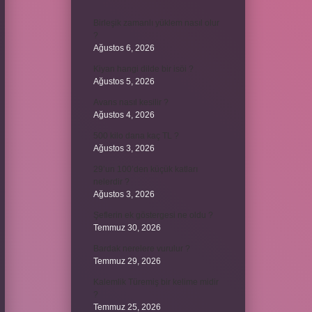
Birleşik zamanlı yüklem nasıl olur
?
Ağustos 6, 2026
Kiyan hangi dilde bir isöi ?
Ağustos 5, 2026
Avans nasıl kesilir ?
Ağustos 4, 2026
500 kilo dana kaç TL ?
Ağustos 3, 2026
29’un 100’den küçük katları
nelerdir ?
Ağustos 3, 2026
Şeflerin ek göstergesi ne oldu ?
Temmuz 30, 2026
Bardak nerelere vurulur ?
Temmuz 29, 2026
Kalemlik Türemiş bir kelime midir
?
Temmuz 25, 2026