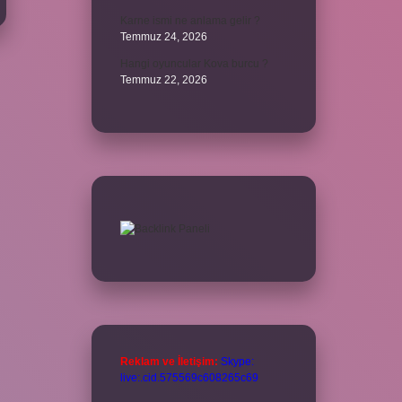
Karne ismi ne anlama gelir ?
Temmuz 24, 2026
Hangi oyuncular Kova burcu ?
Temmuz 22, 2026
Reklam ve İletişim:
Skype:
live:.cid.575569c608265c69