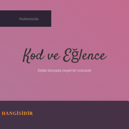
Hakkımızda
Kod ve Eğlence
Dijital dünyada neşeli bir yolculuk!
 HANGISIDIR