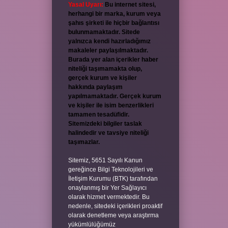
Yasal Uyarı:
Bu internet sitesi,
herhangi bir marka, kurum veya
şahıs şirketi ile hiçbir bağlantısı
bulunmamaktadır. Sitede
yalnızca kendi hazırladığımız
makaleler paylaşılmaktadır.
Burada yer alan içerikler haber
niteliği taşımamakta olup,
gerçek kurum ve kişiler
hakkında paylaşım
yapılmamaktadır. Gerçek kurum
ve kişiler ile isim benzerlikleri
tamamen tesadüfidir.
Sitemizdeki bilgiler taslak
halindedir ve tavsiye niteliği
taşımazlar.
Sitemiz, 5651 Sayılı Kanun
gereğince Bilgi Teknolojileri ve
İletişim Kurumu (BTK) tarafından
onaylanmış bir Yer Sağlayıcı
olarak hizmet vermektedir. Bu
nedenle, sitedeki içerikleri proaktif
olarak denetleme veya araştırma
yükümlülüğümüz