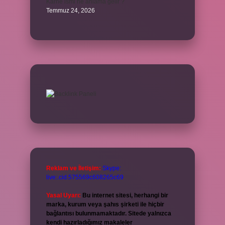
Karne ismi ne anlama gelir ?
Temmuz 24, 2026
Reklam ve İletişim:
Skype:
live:.cid.575569c608265c69
Yasal Uyarı:
Bu internet sitesi, herhangi bir
marka, kurum veya şahıs şirketi ile hiçbir
bağlantısı bulunmamaktadır. Sitede yalnızca
kendi hazırladığımız makaleler