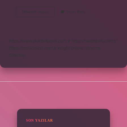
Anlatı
Devamını okuyun
Yorum Bırak
Ögesi
Nedir
https://www.doktorforum.com.tr
https://hardshell.com.tr
https://modarazzi.com.tr
knight online
nttgame
Sitemap
SIDEBAR
SON YAZILAR