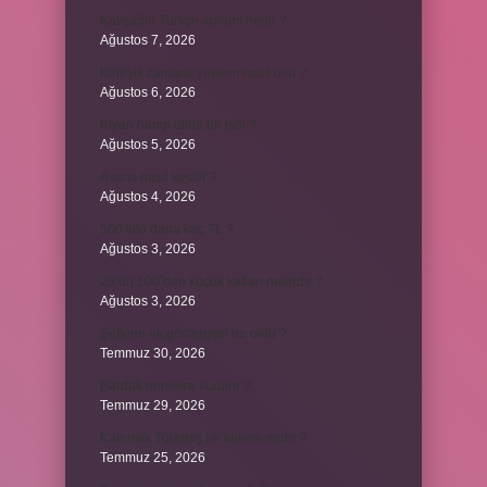
Kavşağın Türkçe anlamı nedir ?
Ağustos 7, 2026
Birleşik zamanlı yüklem nasıl olur ?
Ağustos 6, 2026
Kiyan hangi dilde bir isöi ?
Ağustos 5, 2026
Avans nasıl kesilir ?
Ağustos 4, 2026
500 kilo dana kaç TL ?
Ağustos 3, 2026
29’un 100’den küçük katları nelerdir ?
Ağustos 3, 2026
Şeflerin ek göstergesi ne oldu ?
Temmuz 30, 2026
Bardak nerelere vurulur ?
Temmuz 29, 2026
Kalemlik Türemiş bir kelime midir ?
Temmuz 25, 2026