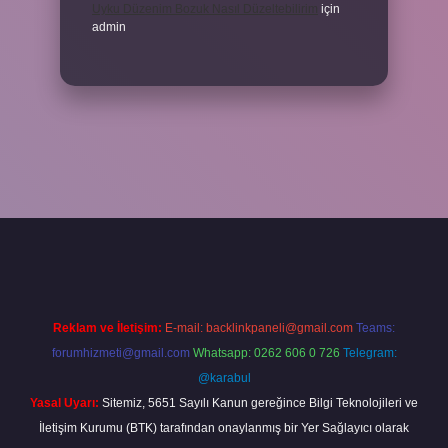
Uyku Düzenim Bozuk Nasıl Düzeltebilirim
için
admin
cel giriş
betexper bahis
Reklam ve İletişim:
E-mail:
backlinkpaneli@gmail.com
Teams:
forumhizmeti@gmail.com
Whatsapp: 0262 606 0 726
Telegram:
@karabul
Yasal Uyarı:
Sitemiz, 5651 Sayılı Kanun gereğince Bilgi Teknolojileri ve
İletişim Kurumu (BTK) tarafından onaylanmış bir Yer Sağlayıcı olarak