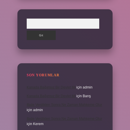
Arama
SON YORUMLAR
Kanada Bağımsız Bir Devlet Mi
için
admin
Kanada Bağımsız Bir Devlet Mi
için
Barış
Ifade Verdikten Sonra Ne Zaman Mahkeme Olur
için
admin
Ifade Verdikten Sonra Ne Zaman Mahkeme Olur
için
Kerem