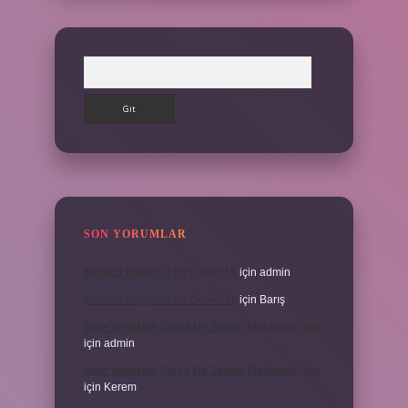
Arama
SON YORUMLAR
Kanada Bağımsız Bir Devlet Mi
için
admin
Kanada Bağımsız Bir Devlet Mi
için
Barış
Ifade Verdikten Sonra Ne Zaman Mahkeme Olur
için
admin
Ifade Verdikten Sonra Ne Zaman Mahkeme Olur
için
Kerem