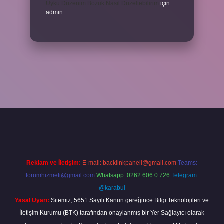
Uyku Düzenim Bozuk Nasıl Düzeltebilirim
için
admin
cel giriş
betexper bahis
Reklam ve İletişim:
E-mail:
backlinkpaneli@gmail.com
Teams:
forumhizmeti@gmail.com
Whatsapp: 0262 606 0 726
Telegram:
@karabul
Yasal Uyarı:
Sitemiz, 5651 Sayılı Kanun gereğince Bilgi Teknolojileri ve
İletişim Kurumu (BTK) tarafından onaylanmış bir Yer Sağlayıcı olarak