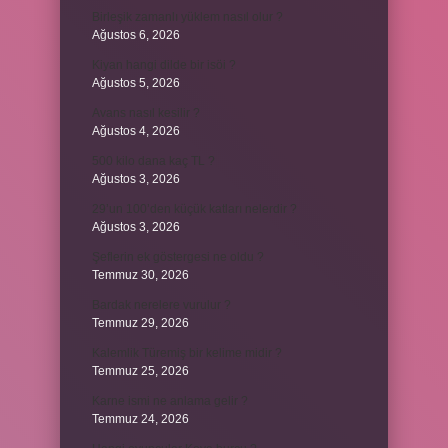
Birleşik zamanlı yüklem nasıl olur ?
Ağustos 6, 2026
Kiyan hangi dilde bir isöi ?
Ağustos 5, 2026
Avans nasıl kesilir ?
Ağustos 4, 2026
500 kilo dana kaç TL ?
Ağustos 3, 2026
29’un 100’den küçük katları nelerdir ?
Ağustos 3, 2026
Şeflerin ek göstergesi ne oldu ?
Temmuz 30, 2026
Bardak nerelere vurulur ?
Temmuz 29, 2026
Kalemlik Türemiş bir kelime midir ?
Temmuz 25, 2026
Karne ismi ne anlama gelir ?
Temmuz 24, 2026