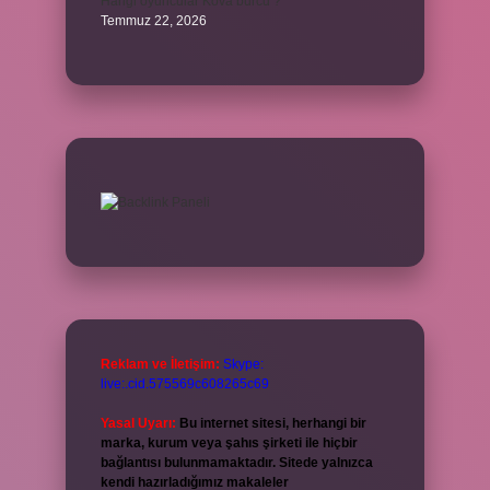
Hangi oyuncular Kova burcu ?
Temmuz 22, 2026
Reklam ve İletişim:
Skype:
live:.cid.575569c608265c69
Yasal Uyarı:
Bu internet sitesi, herhangi bir
marka, kurum veya şahıs şirketi ile hiçbir
bağlantısı bulunmamaktadır. Sitede yalnızca
kendi hazırladığımız makaleler