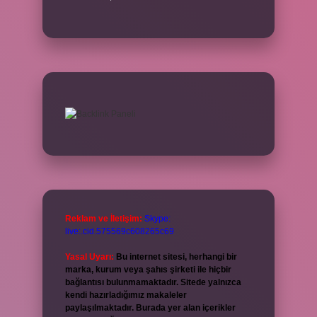
Reklam ve İletişim:
Skype:
live:.cid.575569c608265c69
Yasal Uyarı:
Bu internet sitesi, herhangi bir
marka, kurum veya şahıs şirketi ile hiçbir
bağlantısı bulunmamaktadır. Sitede yalnızca
kendi hazırladığımız makaleler
paylaşılmaktadır. Burada yer alan içerikler