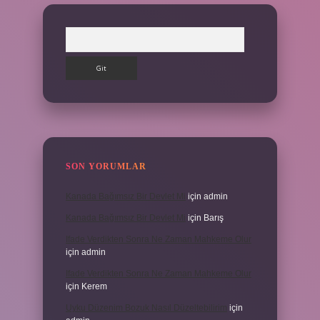
Arama
SON YORUMLAR
Kanada Bağımsız Bir Devlet Mi
için
admin
Kanada Bağımsız Bir Devlet Mi
için
Barış
Ifade Verdikten Sonra Ne Zaman Mahkeme Olur
için
admin
Ifade Verdikten Sonra Ne Zaman Mahkeme Olur
için
Kerem
Uyku Düzenim Bozuk Nasıl Düzeltebilirim
için