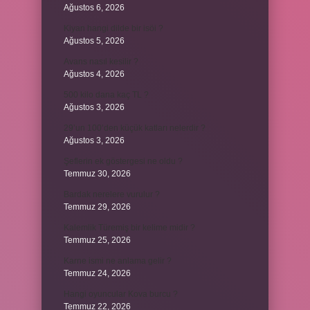
Ağustos 6, 2026
Kiyan hangi dilde bir isöi ?
Ağustos 5, 2026
Avans nasıl kesilir ?
Ağustos 4, 2026
500 kilo dana kaç TL ?
Ağustos 3, 2026
29’un 100’den küçük katları nelerdir ?
Ağustos 3, 2026
Şeflerin ek göstergesi ne oldu ?
Temmuz 30, 2026
Bardak nerelere vurulur ?
Temmuz 29, 2026
Kalemlik Türemiş bir kelime midir ?
Temmuz 25, 2026
Karne ismi ne anlama gelir ?
Temmuz 24, 2026
Hangi oyuncular Kova burcu ?
Temmuz 22, 2026