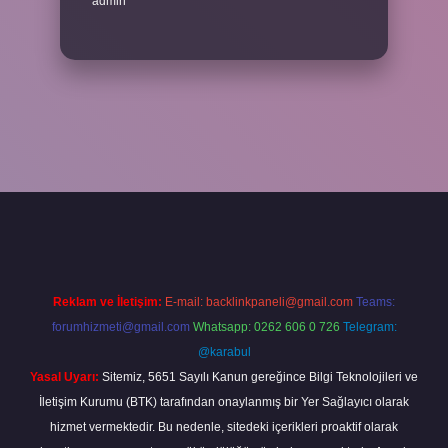
admin
cel giriş
betexper bahis
Reklam ve İletişim:
E-mail:
backlinkpaneli@gmail.com
Teams:
forumhizmeti@gmail.com
Whatsapp: 0262 606 0 726
Telegram:
@karabul
Yasal Uyarı:
Sitemiz, 5651 Sayılı Kanun gereğince Bilgi Teknolojileri ve
İletişim Kurumu (BTK) tarafından onaylanmış bir Yer Sağlayıcı olarak
hizmet vermektedir. Bu nedenle, sitedeki içerikleri proaktif olarak