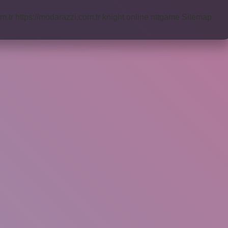
m.tr
https://modarazzi.com.tr
knight online
nttgame
Sitemap