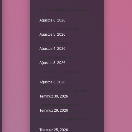
Birleşik zamanlı yüklem nasıl olur
?
Ağustos 6, 2026
Kiyan hangi dilde bir isöi ?
Ağustos 5, 2026
Avans nasıl kesilir ?
Ağustos 4, 2026
500 kilo dana kaç TL ?
Ağustos 3, 2026
29’un 100’den küçük katları
nelerdir ?
Ağustos 3, 2026
Şeflerin ek göstergesi ne oldu ?
Temmuz 30, 2026
Bardak nerelere vurulur ?
Temmuz 29, 2026
Kalemlik Türemiş bir kelime midir
?
Temmuz 25, 2026