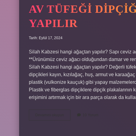
AV TÜFEĞI DIPÇI
YAPILIR
Tarih: Eylül 17, 2024
Silah Kabzesi hangi ağaçtan yapılır? Sapı ceviz ağac
**Ürünümüz ceviz ağacı olduğundan damar ve renk fa
Silah Kabzesi hangi ağaçtan yapılır? Değerli tüfekl
dipçikleri kayın, kızılağaç, huş, armut ve karaağaç
plastik (vulkonize kauçuk) gibi yapay malzemelerde
Plastik ve fiberglas dipçiklere dipçik plakalarının 
erişimini artırmak için bir ara parça olarak da kull
Av
Devamını okuyun
10 Yorum
Tüfeği
Dipçiği
Hangi