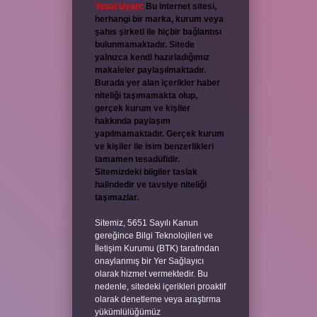
Yasal Uyarı:
Bu internet sitesi,
herhangi bir marka, kurum veya
şahıs şirketi ile hiçbir bağlantısı
bulunmamaktadır. Sitede
yalnızca kendi hazırladığımız
makaleler paylaşılmaktadır.
Burada yer alan içerikler haber
niteliği taşımamakta olup,
gerçek kurum ve kişiler
hakkında paylaşım
yapılmamaktadır. Gerçek kurum
ve kişiler ile isim benzerlikleri
tamamen tesadüfidir.
Sitemizdeki bilgiler taslak
halindedir ve tavsiye niteliği
taşımazlar.
Sitemiz, 5651 Sayılı Kanun
gereğince Bilgi Teknolojileri ve
İletişim Kurumu (BTK) tarafından
onaylanmış bir Yer Sağlayıcı
olarak hizmet vermektedir. Bu
nedenle, sitedeki içerikleri proaktif
olarak denetleme veya araştırma
yükümlülüğümüz