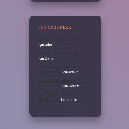
SON YORUMLAR
Kanada Bağımsız Bir Devlet Mi
için
admin
Kanada Bağımsız Bir Devlet Mi
için
Barış
Ifade Verdikten Sonra Ne Zaman
Mahkeme Olur
için
admin
Ifade Verdikten Sonra Ne Zaman
Mahkeme Olur
için
Kerem
Uyku Düzenim Bozuk Nasıl
Düzeltebilirim
için
admin