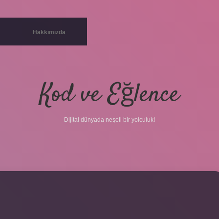
Hakkımızda
Kod ve Eğlence
Dijital dünyada neşeli bir yolculuk!