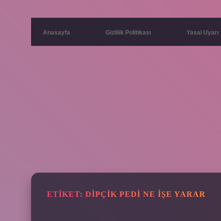
Anasayfa
Gizlilik Politikası
Yasal Uyarı
ETIKET:
DIPÇIK PEDI NE IŞE YARAR