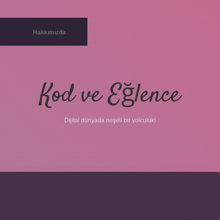
Hakkımızda
Kod ve Eğlence
Dijital dünyada neşeli bir yolculuk!