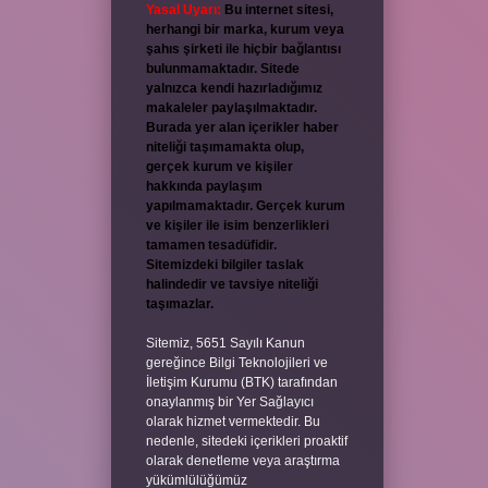
Yasal Uyarı:
Bu internet sitesi,
herhangi bir marka, kurum veya
şahıs şirketi ile hiçbir bağlantısı
bulunmamaktadır. Sitede
yalnızca kendi hazırladığımız
makaleler paylaşılmaktadır.
Burada yer alan içerikler haber
niteliği taşımamakta olup,
gerçek kurum ve kişiler
hakkında paylaşım
yapılmamaktadır. Gerçek kurum
ve kişiler ile isim benzerlikleri
tamamen tesadüfidir.
Sitemizdeki bilgiler taslak
halindedir ve tavsiye niteliği
taşımazlar.
Sitemiz, 5651 Sayılı Kanun
gereğince Bilgi Teknolojileri ve
İletişim Kurumu (BTK) tarafından
onaylanmış bir Yer Sağlayıcı
olarak hizmet vermektedir. Bu
nedenle, sitedeki içerikleri proaktif
olarak denetleme veya araştırma
yükümlülüğümüz