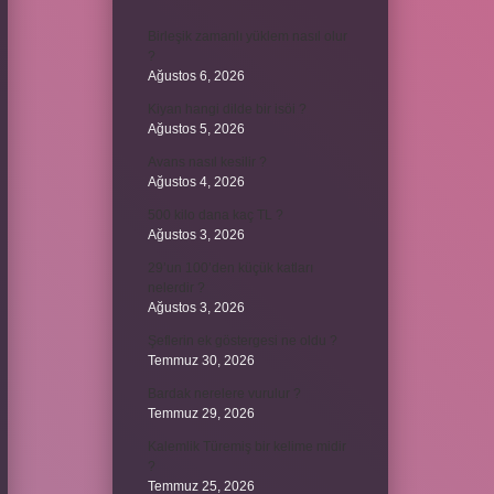
Birleşik zamanlı yüklem nasıl olur
?
Ağustos 6, 2026
Kiyan hangi dilde bir isöi ?
Ağustos 5, 2026
Avans nasıl kesilir ?
Ağustos 4, 2026
500 kilo dana kaç TL ?
Ağustos 3, 2026
29’un 100’den küçük katları
nelerdir ?
Ağustos 3, 2026
Şeflerin ek göstergesi ne oldu ?
Temmuz 30, 2026
Bardak nerelere vurulur ?
Temmuz 29, 2026
Kalemlik Türemiş bir kelime midir
?
Temmuz 25, 2026