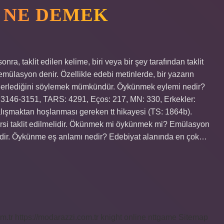
 NE DEMEK
, taklit edilen kelime, biri veya bir şey tarafından taklit
emülasyon denir. Özellikle edebi metinlerde, bir yazarın
n ilerlediğini söylemek mümkündür. Öykünmek eylemi nedir?
s: 3146-3151, TARS: 4291, Eços: 217, MN: 330, Erkekler:
alışmaktan hoşlanması gereken tt hikayesi (TS: 1864b).
si taklit edilmelidir. Ökünmek mi öykünmek mi? Emülasyon
tedir. Öykünme eş anlamı nedir? Edebiyat alanında en çok…
m.tr
https://modarazzi.com.tr
knight online
nttgame
Sitemap