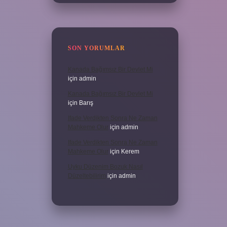
SON YORUMLAR
Kanada Bağımsız Bir Devlet Mi
için
admin
Kanada Bağımsız Bir Devlet Mi
için
Barış
Ifade Verdikten Sonra Ne Zaman
Mahkeme Olur
için
admin
Ifade Verdikten Sonra Ne Zaman
Mahkeme Olur
için
Kerem
Uyku Düzenim Bozuk Nasıl
Düzeltebilirim
için
admin