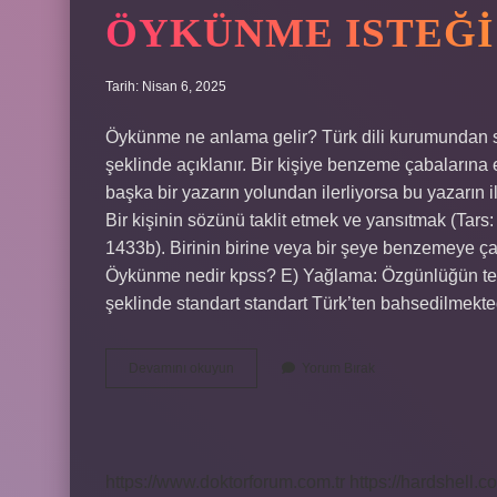
ÖYKÜNME ISTEĞI
Tarih: Nisan 6, 2025
Öykünme ne anlama gelir? Türk dili kurumundan sonra
şeklinde açıklanır. Bir kişiye benzeme çabalarına 
başka bir yazarın yolundan ilerliyorsa bu yazarı
Bir kişinin sözünü taklit etmek ve yansıtmak (Tar
1433b). Birinin birine veya bir şeye benzemeye ç
Öykünme nedir kpss? E) Yağlama: Özgünlüğün ter
şeklinde standart standart Türk’ten bahsedilmek
Öykünme
Devamını okuyun
Yorum Bırak
Isteği
Ne
Demek
https://www.doktorforum.com.tr
https://hardshell.co