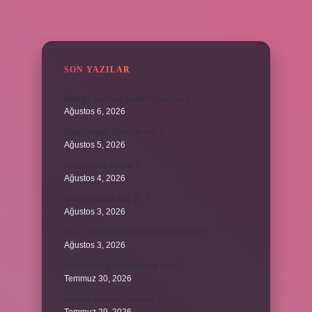
SIDEBAR
SON YAZILAR
Birleşik zamanlı yüklem nasıl olur ?
Ağustos 6, 2026
Kiyan hangi dilde bir isöi ?
Ağustos 5, 2026
Avans nasıl kesilir ?
Ağustos 4, 2026
500 kilo dana kaç TL ?
Ağustos 3, 2026
29’un 100’den küçük katları nelerdir ?
Ağustos 3, 2026
Şeflerin ek göstergesi ne oldu ?
Temmuz 30, 2026
Bardak nerelere vurulur ?