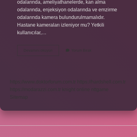
odalarında, ameliyathanelerde, kan alma
odalarında, enjeksiyon odalarında ve emzirme
odalarında kamera bulundurulmamalıdır.
Hastane kameraları izleniyor mu? Yetkili
kullanıcılar,…
Ameliyat
Devamını okuyun
Yorum Bırak
Odalarında
Kamera
Var
Mı
https://www.doktorforum.com.tr
https://hardshell.com.tr
https://modarazzi.com.tr
knight online
nttgame
Sitemap