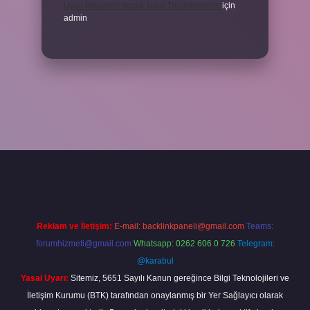
Uyku Düzenim Bozuk Nasıl Düzeltebilirim
için
admin
el giriş
betexper bahis
Reklam ve İletişim:
E-mail:
backlinkpaneli@gmail.com
Teams:
forumhizmeti@gmail.com
Whatsapp: 0262 606 0 726
Telegram:
@karabul
Yasal Uyarı:
Sitemiz, 5651 Sayılı Kanun gereğince Bilgi Teknolojileri ve
İletişim Kurumu (BTK) tarafından onaylanmış bir Yer Sağlayıcı olarak