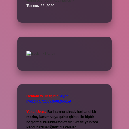
Hangi oyuncular Kova burcu ?
Temmuz 22, 2026
Reklam ve İletişim:
Skype:
live:.cid.575569c608265c69
Yasal Uyarı:
Bu internet sitesi, herhangi bir
marka, kurum veya şahıs şirketi ile hiçbir
bağlantısı bulunmamaktadır. Sitede yalnızca
kendi hazırladığımız makaleler