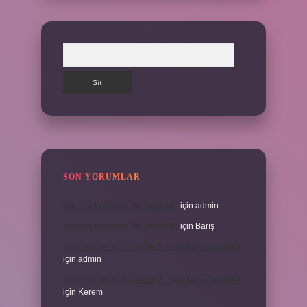
Arama
SON YORUMLAR
Kanada Bağımsız Bir Devlet Mi
için
admin
Kanada Bağımsız Bir Devlet Mi
için
Barış
Ifade Verdikten Sonra Ne Zaman Mahkeme Olur
için
admin
Ifade Verdikten Sonra Ne Zaman Mahkeme Olur
için
Kerem