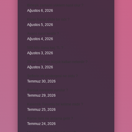
Birleşik zamanlı yüklem nasıl olur ?
Ağustos 6, 2026
Kiyan hangi dilde bir isöi ?
Ağustos 5, 2026
Avans nasıl kesilir ?
Ağustos 4, 2026
500 kilo dana kaç TL ?
Ağustos 3, 2026
29’un 100’den küçük katları nelerdir ?
Ağustos 3, 2026
Şeflerin ek göstergesi ne oldu ?
Temmuz 30, 2026
Bardak nerelere vurulur ?
Temmuz 29, 2026
Kalemlik Türemiş bir kelime midir ?
Temmuz 25, 2026
Karne ismi ne anlama gelir ?
Temmuz 24, 2026