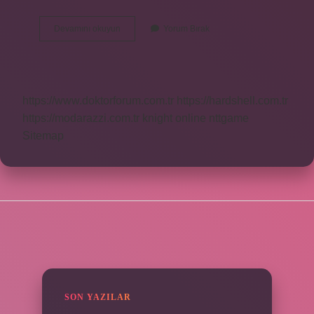
Kale
Devamını okuyun
Yorum Bırak
Ilçesi
Nereye
Bağlı
https://www.doktorforum.com.tr
https://hardshell.com.tr
https://modarazzi.com.tr
knight online
nttgame
Sitemap
SIDEBAR
SON YAZILAR