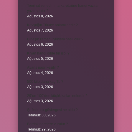
Teminat senedinin arka yüzüne hangi yazılar
yazılmalıdır ?
Ağustos 8, 2026
Kavşağın Türkçe anlamı nedir ?
Ağustos 7, 2026
Birleşik zamanlı yüklem nasıl olur ?
Ağustos 6, 2026
Kiyan hangi dilde bir isöi ?
Ağustos 5, 2026
Avans nasıl kesilir ?
Ağustos 4, 2026
500 kilo dana kaç TL ?
Ağustos 3, 2026
29’un 100’den küçük katları nelerdir ?
Ağustos 3, 2026
Şeflerin ek göstergesi ne oldu ?
Temmuz 30, 2026
Bardak nerelere vurulur ?
Temmuz 29, 2026