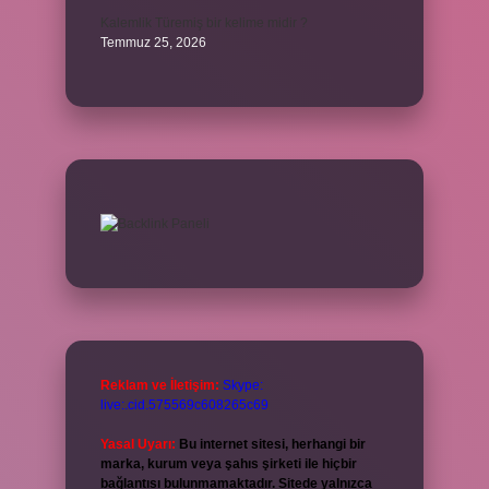
Kalemlik Türemiş bir kelime midir ?
Temmuz 25, 2026
Reklam ve İletişim:
Skype:
live:.cid.575569c608265c69
Yasal Uyarı:
Bu internet sitesi, herhangi bir
marka, kurum veya şahıs şirketi ile hiçbir
bağlantısı bulunmamaktadır. Sitede yalnızca