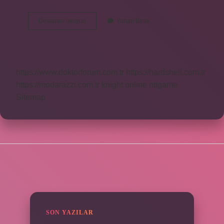
Geniş
Devamını okuyun
Yorum Bırak
Bant
Gürültü
Nedir
https://www.doktorforum.com.tr
https://hardshell.com.tr
https://modarazzi.com.tr
knight online
nttgame
Sitemap
SIDEBAR
SON YAZILAR