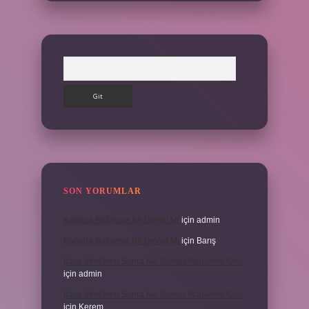
Arama
SON YORUMLAR
Kanada Bağımsız Bir Devlet Mi
için
admin
Kanada Bağımsız Bir Devlet Mi
için
Barış
Ifade Verdikten Sonra Ne Zaman Mahkeme Olur
için
admin
Ifade Verdikten Sonra Ne Zaman Mahkeme Olur
için
Kerem