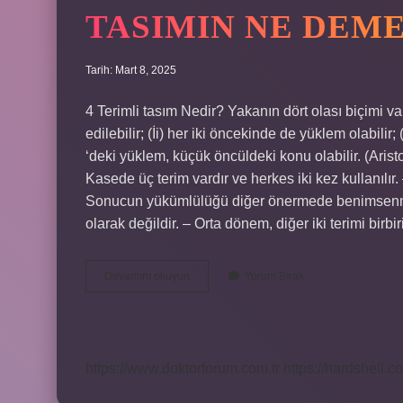
TASIMIN NE DEM
Tarih: Mart 8, 2025
4 Terimli tasım Nedir? Yakanın dört olası biçimi 
edilebilir; (İi) her iki öncekinde de yüklem olabilir;
‘deki yüklem, küçük öncüldeki konu olabilir. (Arist
Kasede üç terim vardır ve herkes iki kez kullanılı
Sonucun yükümlülüğü diğer önermede benimsenmeli
olarak değildir. – Orta dönem, diğer iki terimi b
Tasımın
Devamını okuyun
Yorum Bırak
Ne
Demek
https://www.doktorforum.com.tr
https://hardshell.co