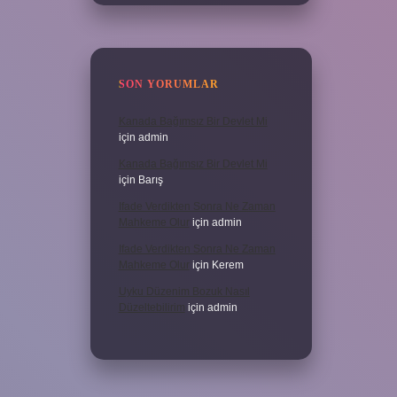
SON YORUMLAR
Kanada Bağımsız Bir Devlet Mi
için
admin
Kanada Bağımsız Bir Devlet Mi
için
Barış
Ifade Verdikten Sonra Ne Zaman
Mahkeme Olur
için
admin
Ifade Verdikten Sonra Ne Zaman
Mahkeme Olur
için
Kerem
Uyku Düzenim Bozuk Nasıl
Düzeltebilirim
için
admin