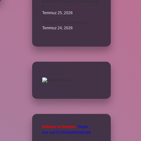
Kalemlik Türemiş bir kelime midir
?
Temmuz 25, 2026
Karne ismi ne anlama gelir ?
Temmuz 24, 2026
Reklam ve İletişim:
Skype:
live:.cid.575569c608265c69