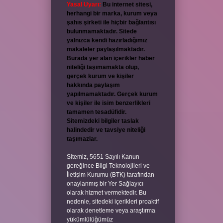
Yasal Uyarı:
Bu internet sitesi,
herhangi bir marka, kurum veya
şahıs şirketi ile hiçbir bağlantısı
bulunmamaktadır. Sitede
yalnızca kendi hazırladığımız
makaleler paylaşılmaktadır.
Burada yer alan içerikler haber
niteliği taşımamakta olup,
gerçek kurum ve kişiler
hakkında paylaşım
yapılmamaktadır. Gerçek kurum
ve kişiler ile isim benzerlikleri
tamamen tesadüfidir.
Sitemizdeki bilgiler taslak
halindedir ve tavsiye niteliği
taşımazlar.
Sitemiz, 5651 Sayılı Kanun
gereğince Bilgi Teknolojileri ve
İletişim Kurumu (BTK) tarafından
onaylanmış bir Yer Sağlayıcı
olarak hizmet vermektedir. Bu
nedenle, sitedeki içerikleri proaktif
olarak denetleme veya araştırma
yükümlülüğümüz