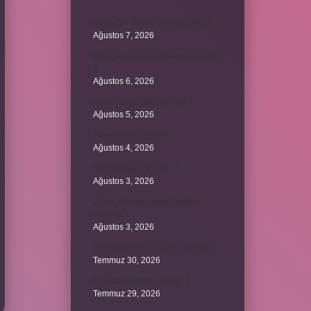
Kavşağın Türkçe anlamı nedir ?
Ağustos 7, 2026
Birleşik zamanlı yüklem nasıl olur
?
Ağustos 6, 2026
Kiyan hangi dilde bir isöi ?
Ağustos 5, 2026
Avans nasıl kesilir ?
Ağustos 4, 2026
500 kilo dana kaç TL ?
Ağustos 3, 2026
29’un 100’den küçük katları
nelerdir ?
Ağustos 3, 2026
Şeflerin ek göstergesi ne oldu ?
Temmuz 30, 2026
Bardak nerelere vurulur ?
Temmuz 29, 2026