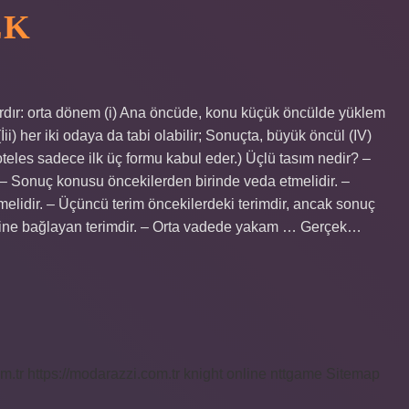
EK
vardır: orta dönem (i) Ana öncüde, konu küçük öncülde yüklem
 (İii) her iki odaya da tabi olabilir; Sonuçta, büyük öncül (IV)
oteles sadece ilk üç formu kabul eder.) Üçlü tasım nedir? –
r. – Sonuç konusu öncekilerden birinde veda etmelidir. –
dir. – Üçüncü terim öncekilerdeki terimdir, ancak sonuç
irbirine bağlayan terimdir. – Orta vadede yakam … Gerçek…
m.tr
https://modarazzi.com.tr
knight online
nttgame
Sitemap