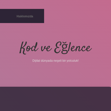
Hakkımızda
Kod ve Eğlence
Dijital dünyada neşeli bir yolculuk!