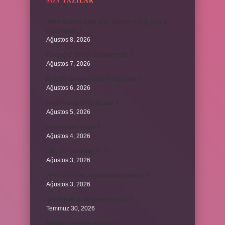
SON YAZILAR
Teminat senedinin arka yüzüne hangi yazılar
yazılmalıdır ?
Ağustos 8, 2026
Kavşağın Türkçe anlamı nedir ?
Ağustos 7, 2026
Birleşik zamanlı yüklem nasıl olur ?
Ağustos 6, 2026
Kiyan hangi dilde bir isöi ?
Ağustos 5, 2026
Avans nasıl kesilir ?
Ağustos 4, 2026
500 kilo dana kaç TL ?
Ağustos 3, 2026
29’un 100’den küçük katları nelerdir ?
Ağustos 3, 2026
Şeflerin ek göstergesi ne oldu ?
Temmuz 30, 2026
Bardak nerelere vurulur ?