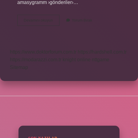
amasygramm ›gönderiler›…
Çorum
Devamını okuyun
Yorum Bırak
Heri
Ne
Demek
https://www.doktorforum.com.tr
https://hardshell.com.tr
https://modarazzi.com.tr
knight online
nttgame
Sitemap
SIDEBAR