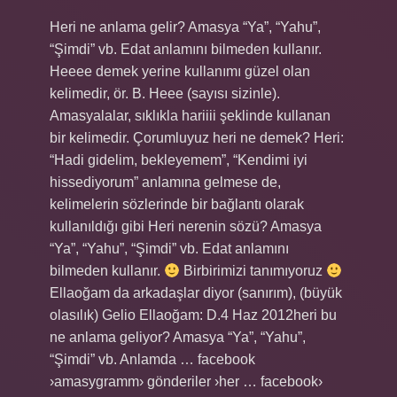
Heri ne anlama gelir? Amasya “Ya”, “Yahu”,
“Şimdi” vb. Edat anlamını bilmeden kullanır.
Heeee demek yerine kullanımı güzel olan
kelimedir, ör. B. Heee (sayısı sizinle).
Amasyalalar, sıklıkla hariiii şeklinde kullanan
bir kelimedir. Çorumluyuz heri ne demek? Heri:
“Hadi gidelim, bekleyemem”, “Kendimi iyi
hissediyorum” anlamına gelmese de,
kelimelerin sözlerinde bir bağlantı olarak
kullanıldığı gibi Heri nerenin sözü? Amasya
“Ya”, “Yahu”, “Şimdi” vb. Edat anlamını
bilmeden kullanır.
Birbirimizi tanımıyoruz
Ellaoğam da arkadaşlar diyor (sanırım), (büyük
olasılık) Gelio Ellaoğam: D.4 Haz 2012heri bu
ne anlama geliyor? Amasya “Ya”, “Yahu”,
“Şimdi” vb. Anlamda … facebook
›amasygramm› gönderiler ›her … facebook›