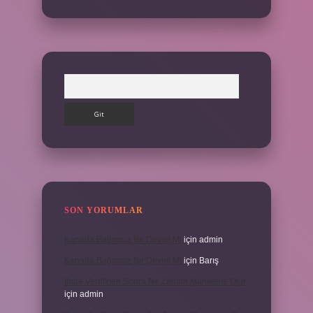
Arama
SON YORUMLAR
Kanada Bağımsız Bir Devlet Mi
için
admin
Kanada Bağımsız Bir Devlet Mi
için
Barış
Ifade Verdikten Sonra Ne Zaman Mahkeme Olur
için
admin