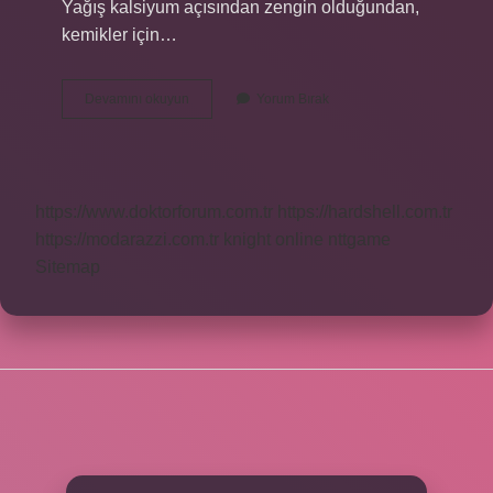
Yağış kalsiyum açısından zengin olduğundan,
kemikler için…
Çökelek
Devamını okuyun
Yorum Bırak
Peyniri
Nerede
Kullanılır
https://www.doktorforum.com.tr
https://hardshell.com.tr
https://modarazzi.com.tr
knight online
nttgame
Sitemap
SIDEBAR