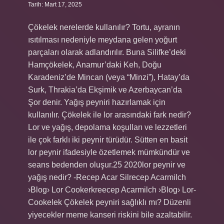
Tarih: Mart 17, 2025
Çökelek nerelerde kullanılır? Tortu, ayranın
ısıtılması nedeniyle meydana gelen yoğurt
parçaları olarak adlandırılır. Buna Silifke’deki
Hamçökelek, Anamur’daki Keh, Doğu
Karadeniz’de Mincan (veya “Minzi”), Hatay’da
Surk, Thrakia’da Ekşimik ve Azerbaycan’da
Şor denir. Yağış peyniri hazırlamak için
kullanılır. Çökelek ile lor arasındaki fark nedir?
Lor ve yağış, depolama koşulları ve lezzetleri
ile çok farklı iki peynir türüdür. Sütten en basit
lor peynir ifadesiyle özetlemek mümkündür ve
seans bedenden oluşur.25 2020lor peynir ve
yağış nedir? -Recep Acar Silrecep Acarmilch
›Blog› Lor Cookerkreecep Acarmilch ›Blog› Lor-
Cookelek Çökelek peyniri sağlıklı mı? Düzenli
yiyecekler meme kanseri riskini bile azaltabilir.