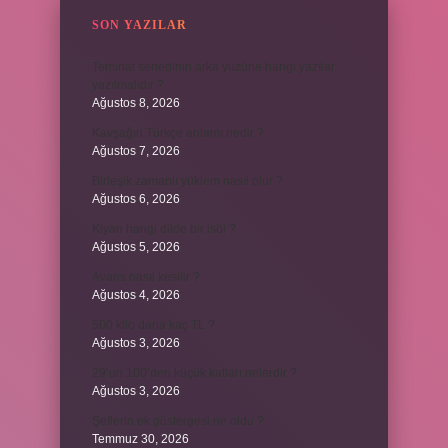
SON YAZILAR
Teminat senedinin arka yüzüne hangi yazılar
yazılmalıdır ?
Ağustos 8, 2026
Kavşağın Türkçe anlamı nedir ?
Ağustos 7, 2026
Birleşik zamanlı yüklem nasıl olur ?
Ağustos 6, 2026
Kiyan hangi dilde bir isöi ?
Ağustos 5, 2026
Avans nasıl kesilir ?
Ağustos 4, 2026
500 kilo dana kaç TL ?
Ağustos 3, 2026
29’un 100’den küçük katları nelerdir ?
Ağustos 3, 2026
Şeflerin ek göstergesi ne oldu ?
Temmuz 30, 2026