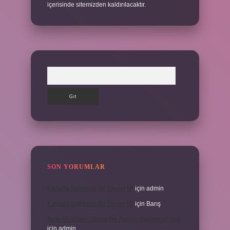
içerisinde sitemizden kaldırılacaktır.
Arama
SON YORUMLAR
Kanada Bağımsız Bir Devlet Mi
için
admin
Kanada Bağımsız Bir Devlet Mi
için
Barış
Ifade Verdikten Sonra Ne Zaman Mahkeme Olur
için
admin