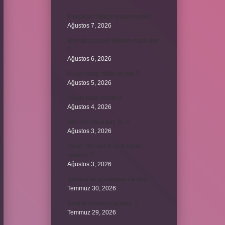
Kavşağın Türkçe anlamı nedir ?
Ağustos 7, 2026
Birleşik zamanlı yüklem nasıl olur
?
Ağustos 6, 2026
Kiyan hangi dilde bir isöi ?
Ağustos 5, 2026
Avans nasıl kesilir ?
Ağustos 4, 2026
500 kilo dana kaç TL ?
Ağustos 3, 2026
29’un 100’den küçük katları
nelerdir ?
Ağustos 3, 2026
Şeflerin ek göstergesi ne oldu ?
Temmuz 30, 2026
Bardak nerelere vurulur ?
Temmuz 29, 2026