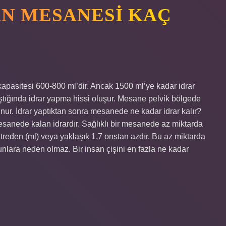
AN MESANESI KAÇ
apasitesi 600-800 ml’dir. Ancak 1500 ml’ye kadar idrar
laştığında idrar yapma hissi oluşur. Mesane pelvik bölgede
nur. İdrar yaptıktan sonra mesanede ne kadar idrar kalır?
 mesanede kalan idrardır. Sağlıklı bir mesanede az miktarda
litreden (ml) veya yaklaşık 1,7 onstan azdır. Bu az miktarda
runlara neden olmaz. Bir insan çişini en fazla ne kadar