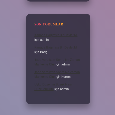
SON YORUMLAR
Kanada Bağımsız Bir Devlet Mi
için
admin
Kanada Bağımsız Bir Devlet Mi
için
Barış
Ifade Verdikten Sonra Ne Zaman
Mahkeme Olur
için
admin
Ifade Verdikten Sonra Ne Zaman
Mahkeme Olur
için
Kerem
Uyku Düzenim Bozuk Nasıl
Düzeltebilirim
için
admin