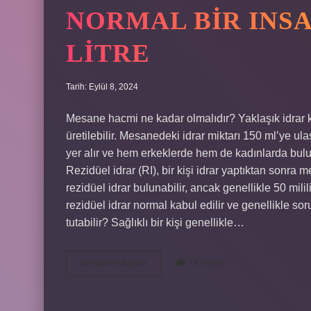
NORMAL BIR INS
LITRE
Tarih: Eylül 8, 2024
Mesane hacmi ne kadar olmalıdır? Yaklaşık idrar k
üretilebilir. Mesanedeki idrar miktarı 150 ml’ye u
yer alır ve hem erkeklerde hem de kadınlarda bulu
Rezidüel idrar (RI), bir kişi idrar yaptıktan sonra
rezidüel idrar bulunabilir, ancak genellikle 50 mili
rezidüel idrar normal kabul edilir ve genellikle so
tutabilir? Sağlıklı bir kişi genellikle…
Normal
Devamını okuyun
14 Yorum
Bir
Insan
Mesanesi