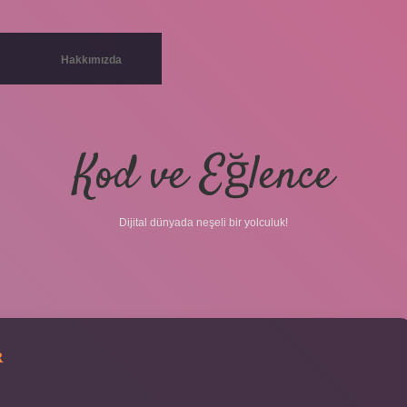
Hakkımızda
Kod ve Eğlence
Dijital dünyada neşeli bir yolculuk!
R