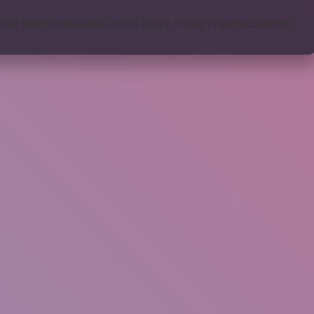
m.tr
https://modarazzi.com.tr
knight online
nttgame
Sitemap