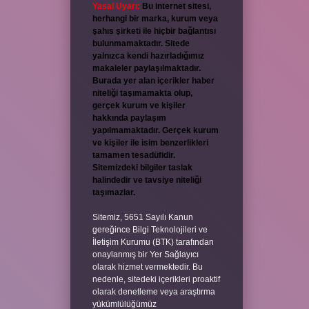
Yasal Uyarı:
Bu internet sitesi,
herhangi bir marka, kurum veya
şahıs şirketi ile hiçbir bağlantısı
bulunmamaktadır. Sitede
yalnızca kendi hazırladığımız
makaleler paylaşılmaktadır.
Burada yer alan içerikler haber
niteliği taşımamakta olup,
gerçek kurum ve kişiler
hakkında paylaşım
yapılmamaktadır. Gerçek kurum
ve kişiler ile isim benzerlikleri
tamamen tesadüfidir.
Sitemizdeki bilgiler taslak
halindedir ve tavsiye niteliği
taşımazlar.
Sitemiz, 5651 Sayılı Kanun
gereğince Bilgi Teknolojileri ve
İletişim Kurumu (BTK) tarafından
onaylanmış bir Yer Sağlayıcı
olarak hizmet vermektedir. Bu
nedenle, sitedeki içerikleri proaktif
olarak denetleme veya araştırma
yükümlülüğümüz