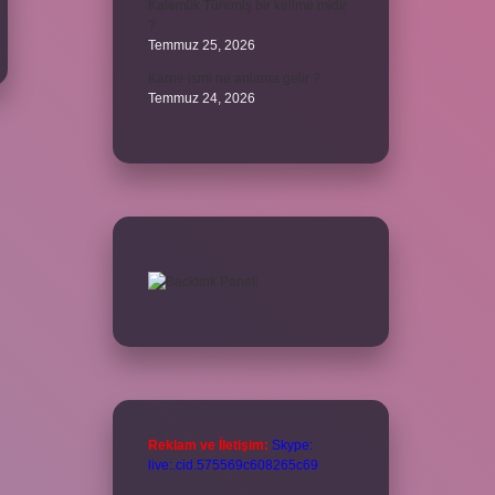
Kalemlik Türemiş bir kelime midir
?
Temmuz 25, 2026
Karne ismi ne anlama gelir ?
Temmuz 24, 2026
Reklam ve İletişim:
Skype:
live:.cid.575569c608265c69