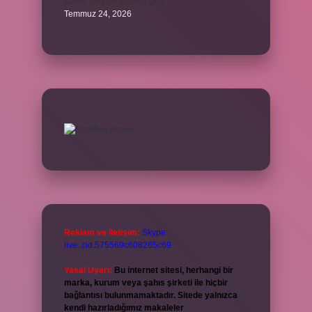
Karne ismi ne anlama gelir ?
Temmuz 24, 2026
Reklam ve İletişim:
Skype:
live:.cid.575569c608265c69
Yasal Uyarı:
Bu internet sitesi, herhangi bir
marka, kurum veya şahıs şirketi ile hiçbir
bağlantısı bulunmamaktadır. Sitede yalnızca
kendi hazırladığımız makaleler