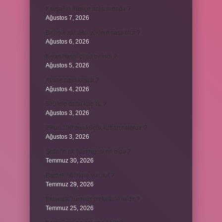
Kavşağın Türkçe anlamı nedir ?
Ağustos 7, 2026
Birleşik zamanlı yüklem nasıl olur ?
Ağustos 6, 2026
Kiyan hangi dilde bir isöi ?
Ağustos 5, 2026
Avans nasıl kesilir ?
Ağustos 4, 2026
500 kilo dana kaç TL ?
Ağustos 3, 2026
29’un 100’den küçük katları nelerdir ?
Ağustos 3, 2026
Şeflerin ek göstergesi ne oldu ?
Temmuz 30, 2026
Bardak nerelere vurulur ?
Temmuz 29, 2026
Kalemlik Türemiş bir kelime midir ?
Temmuz 25, 2026