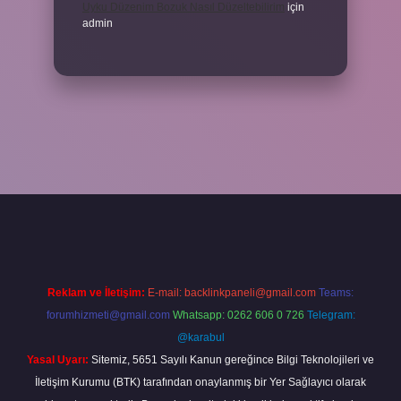
Uyku Düzenim Bozuk Nasıl Düzeltebilirim
için
admin
ncel giriş
betexper bahis
Reklam ve İletişim:
E-mail:
backlinkpaneli@gmail.com
Teams:
forumhizmeti@gmail.com
Whatsapp: 0262 606 0 726
Telegram:
@karabul
Yasal Uyarı:
Sitemiz, 5651 Sayılı Kanun gereğince Bilgi Teknolojileri ve
İletişim Kurumu (BTK) tarafından onaylanmış bir Yer Sağlayıcı olarak