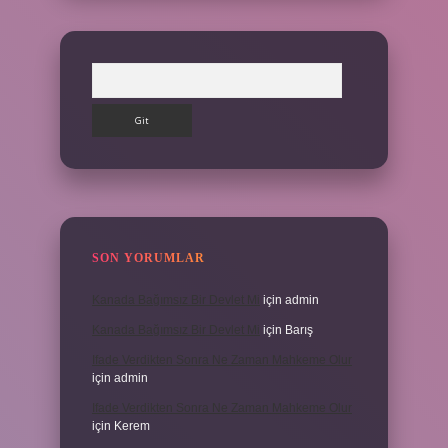
Arama
SON YORUMLAR
Kanada Bağımsız Bir Devlet Mi
için
admin
Kanada Bağımsız Bir Devlet Mi
için
Barış
Ifade Verdikten Sonra Ne Zaman Mahkeme Olur
için
admin
Ifade Verdikten Sonra Ne Zaman Mahkeme Olur
için
Kerem