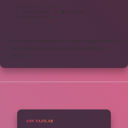
Çek
Devamını okuyun
Yorum Bırak
Kırdırma
Ne
Kadar
https://www.doktorforum.com.tr
https://hardshell.com.tr
https://modarazzi.com.tr
knight online
nttgame
Sitemap
SIDEBAR
SON YAZILAR