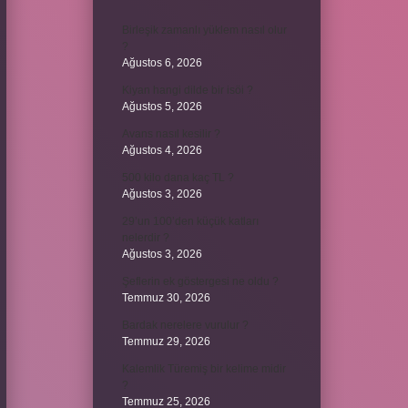
Birleşik zamanlı yüklem nasıl olur
?
Ağustos 6, 2026
Kiyan hangi dilde bir isöi ?
Ağustos 5, 2026
Avans nasıl kesilir ?
Ağustos 4, 2026
500 kilo dana kaç TL ?
Ağustos 3, 2026
29’un 100’den küçük katları
nelerdir ?
Ağustos 3, 2026
Şeflerin ek göstergesi ne oldu ?
Temmuz 30, 2026
Bardak nerelere vurulur ?
Temmuz 29, 2026
Kalemlik Türemiş bir kelime midir
?
Temmuz 25, 2026