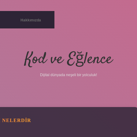
Hakkımızda
Kod ve Eğlence
Dijital dünyada neşeli bir yolculuk!
I NELERDIR