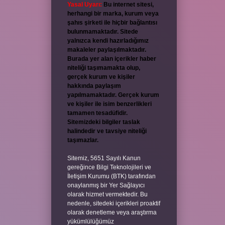
Yasal Uyarı:
Bu internet sitesi,
herhangi bir marka, kurum veya
şahıs şirketi ile hiçbir bağlantısı
bulunmamaktadır. Sitede
yalnızca kendi hazırladığımız
makaleler paylaşılmaktadır.
Burada yer alan içerikler haber
niteliği taşımamakta olup,
gerçek kurum ve kişiler
hakkında paylaşım
yapılmamaktadır. Gerçek kurum
ve kişiler ile isim benzerlikleri
tamamen tesadüfidir.
Sitemizdeki bilgiler taslak
halindedir ve tavsiye niteliği
taşımazlar.
Sitemiz, 5651 Sayılı Kanun
gereğince Bilgi Teknolojileri ve
İletişim Kurumu (BTK) tarafından
onaylanmış bir Yer Sağlayıcı
olarak hizmet vermektedir. Bu
nedenle, sitedeki içerikleri proaktif
olarak denetleme veya araştırma
yükümlülüğümüz