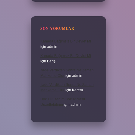
SON YORUMLAR
Kanada Bağımsız Bir Devlet Mi
için
admin
Kanada Bağımsız Bir Devlet Mi
için
Barış
Ifade Verdikten Sonra Ne Zaman
Mahkeme Olur
için
admin
Ifade Verdikten Sonra Ne Zaman
Mahkeme Olur
için
Kerem
Uyku Düzenim Bozuk Nasıl
Düzeltebilirim
için
admin