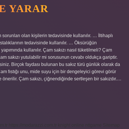
ŞE YARAR
orunları olan kişilerin tedavisinde kullanılır. … İltihaplı
stalıklarının tedavisinde kullanılır. … Öksürüğün
 yapımında kullanılır. Çam sakızı nasıl tüketilmeli? Çam
çam sakızı yutulabilir mi sorusunun cevabı oldukça gariptir.
rsiniz. Birçok faydası bulunan bu sakız türü günlük olarak da
Çam fıstığı unu, mide suyu için bir dengeleyici görevi görür
re önerilir. Çam sakızı, çiğnendiğinde sertleşen bir sakızdır.…
m.tr
https://modarazzi.com.tr
knight online
nttgame
Sitemap