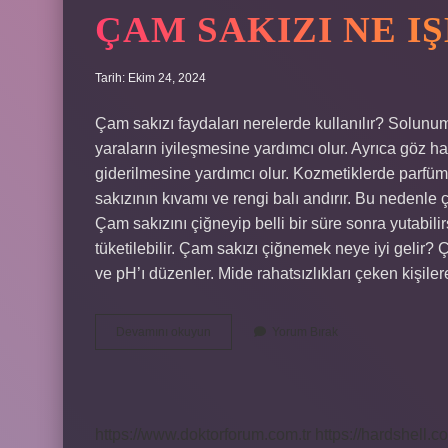
ÇAM SAKIZI NE I
Tarih: Ekim 24, 2024
Çam sakızı faydaları nerelerde kullanılır? Solunum s
yaraların iyileşmesine yardımcı olur. Ayrıca göz ha
giderilmesine yardımcı olur. Kozmetiklerde parfüm
sakızının kıvamı ve rengi balı andırır. Bu nedenle 
Çam sakızını çiğneyip belli bir süre sonra yutabili
tüketilebilir. Çam sakızı çiğnemek neye iyi gelir? 
ve pH’ı düzenler. Mide rahatsızlıkları çeken kişile
Çam
Devamını okuyun
Yorum Bırak
Sakızı
Ne
Işe
Yarar
https://www.doktorforum.com.tr
https://hardshell.co