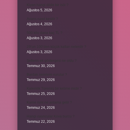
Kiyan hangi dilde bir isöi ?
Ağustos 5, 2026
Avans nasıl kesilir ?
Ağustos 4, 2026
500 kilo dana kaç TL ?
Ağustos 3, 2026
29’un 100’den küçük katları nelerdir ?
Ağustos 3, 2026
Şeflerin ek göstergesi ne oldu ?
Temmuz 30, 2026
Bardak nerelere vurulur ?
Temmuz 29, 2026
Kalemlik Türemiş bir kelime midir ?
Temmuz 25, 2026
Karne ismi ne anlama gelir ?
Temmuz 24, 2026
Hangi oyuncular Kova burcu ?
Temmuz 22, 2026