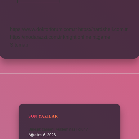
Bardağı
Kaç
Ml
https://www.doktorforum.com.tr
https://hardshell.com.tr
https://modarazzi.com.tr
knight online
nttgame
Sitemap
SIDEBAR
SON YAZILAR
Birleşik zamanlı yüklem nasıl olur ?
Ağustos 6, 2026