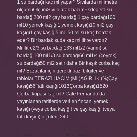
1 su bardağı kaç ml yapar? Sıvılarda milimetre
ölçümüÖlçümSıvı olarak hacimEşdeğer1 su
bardağı200 ml2 çay bardağı1 çay bardağı100
ml10 yemek kaşığı1 yemek kaşığı10 ml2 çay
kaşığı1 çay kaşığı5 ml- 50 ml su kaç bardak
eder? Bir bardak suda kaç mililitre vardır?
Mililitre2/3 su bardağı133 ml1/2 (yarım) su
bardağı100 ml1/3 su bardağı66 ml1/4 (çeyrek)
su bardağı50 ml2 satır daha Bir kaşık çorba kaç
ml? Eczacılar için gerekli bazı bilgiler ve
tablolar TERAZİ HACİM (ML)AĞIRLIK (%)Çay
kaşığı56Tatlı kaşığı1013Çorba kaşığı1520
Çorba kupası kaç ml? Cafe Fernando’da
yayınlanan tariflerde verilen fincan, yemek
kaşığı (veya çorba kaşığı) ve çay kaşığı (veya
tatlı kaşığı) ölçüleri, 240…
Çorba
Devamını okuyun
Yorum Bırak