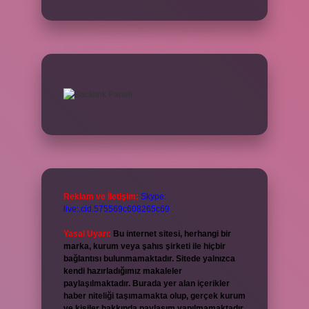
Reklam ve İletişim:
Skype:
live:.cid.575569c608265c69
Yasal Uyarı:
Bu internet sitesi, herhangi bir
marka, kurum veya şahıs şirketi ile hiçbir
bağlantısı bulunmamaktadır. Sitede yalnızca
kendi hazırladığımız makaleler
paylaşılmaktadır. Burada yer alan içerikler
haber niteliği taşımamakta olup, gerçek kurum
ve kişiler hakkında paylaşım yapılmamaktadır.