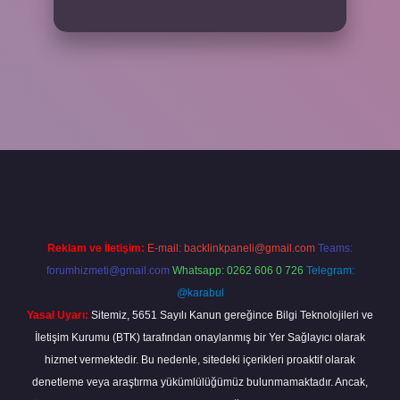
el giriş
betexper bahis
Reklam ve İletişim:
E-mail:
backlinkpaneli@gmail.com
Teams:
forumhizmeti@gmail.com
Whatsapp: 0262 606 0 726
Telegram:
@karabul
Yasal Uyarı:
Sitemiz, 5651 Sayılı Kanun gereğince Bilgi Teknolojileri ve
İletişim Kurumu (BTK) tarafından onaylanmış bir Yer Sağlayıcı olarak
hizmet vermektedir. Bu nedenle, sitedeki içerikleri proaktif olarak
denetleme veya araştırma yükümlülüğümüz bulunmamaktadır. Ancak,