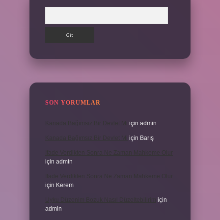
Arama
SON YORUMLAR
Kanada Bağımsız Bir Devlet Mi
için
admin
Kanada Bağımsız Bir Devlet Mi
için
Barış
Ifade Verdikten Sonra Ne Zaman Mahkeme Olur
için
admin
Ifade Verdikten Sonra Ne Zaman Mahkeme Olur
için
Kerem
Uyku Düzenim Bozuk Nasıl Düzeltebilirim
için
admin