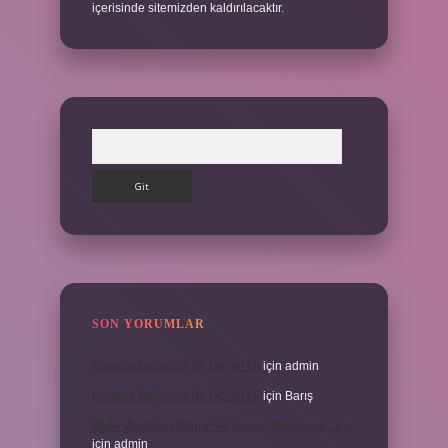
içerisinde sitemizden kaldırılacaktır.
Arama
SON YORUMLAR
Kanada Bağımsız Bir Devlet Mi
için
admin
Kanada Bağımsız Bir Devlet Mi
için
Barış
Ifade Verdikten Sonra Ne Zaman Mahkeme Olur
için
admin