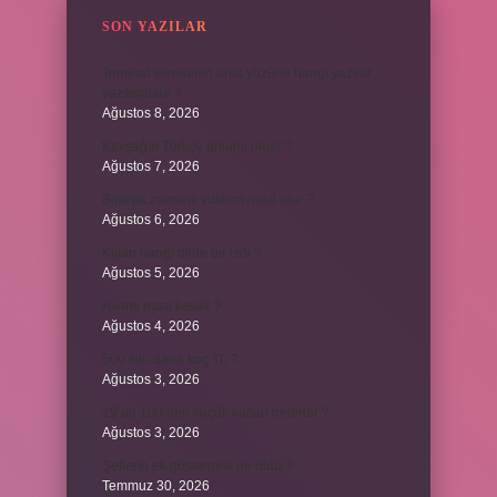
SON YAZILAR
Teminat senedinin arka yüzüne hangi yazılar
yazılmalıdır ?
Ağustos 8, 2026
Kavşağın Türkçe anlamı nedir ?
Ağustos 7, 2026
Birleşik zamanlı yüklem nasıl olur ?
Ağustos 6, 2026
Kiyan hangi dilde bir isöi ?
Ağustos 5, 2026
Avans nasıl kesilir ?
Ağustos 4, 2026
500 kilo dana kaç TL ?
Ağustos 3, 2026
29’un 100’den küçük katları nelerdir ?
Ağustos 3, 2026
Şeflerin ek göstergesi ne oldu ?
Temmuz 30, 2026