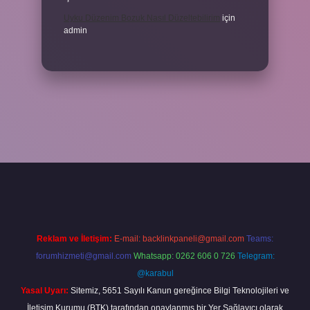
Uyku Düzenim Bozuk Nasıl Düzeltebilirim
için
admin
cel giriş
betexper bahis
Reklam ve İletişim:
E-mail:
backlinkpaneli@gmail.com
Teams:
forumhizmeti@gmail.com
Whatsapp: 0262 606 0 726
Telegram:
@karabul
Yasal Uyarı:
Sitemiz, 5651 Sayılı Kanun gereğince Bilgi Teknolojileri ve
İletişim Kurumu (BTK) tarafından onaylanmış bir Yer Sağlayıcı olarak