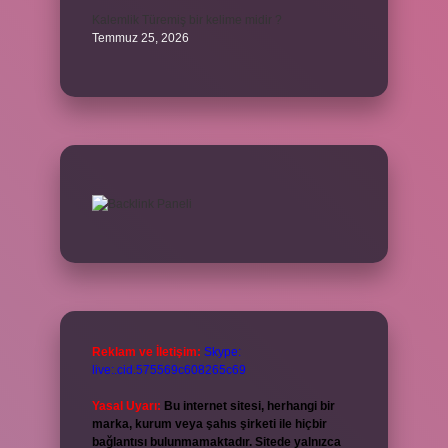
Kalemlik Türemiş bir kelime midir ?
Temmuz 25, 2026
Reklam ve İletişim:
Skype:
live:.cid.575569c608265c69
Yasal Uyarı:
Bu internet sitesi, herhangi bir
marka, kurum veya şahıs şirketi ile hiçbir
bağlantısı bulunmamaktadır. Sitede yalnızca