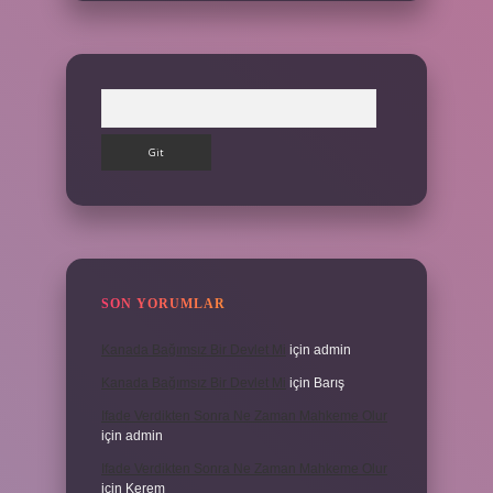
Arama
SON YORUMLAR
Kanada Bağımsız Bir Devlet Mi
için
admin
Kanada Bağımsız Bir Devlet Mi
için
Barış
Ifade Verdikten Sonra Ne Zaman Mahkeme Olur
için
admin
Ifade Verdikten Sonra Ne Zaman Mahkeme Olur
için
Kerem