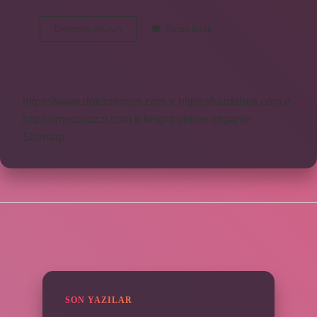
Ester
Devamını okuyun
Yorum Bırak
Bağı
Kovalent
Bağ
Mıdır
https://www.doktorforum.com.tr
https://hardshell.com.tr
https://modarazzi.com.tr
knight online
nttgame
Sitemap
SIDEBAR
SON YAZILAR