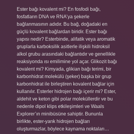
Ester bağı kovalent mi? En fosfodi bağı,
fosfatların DNA ve RNA’ya şekerle
bağlanmasının adıdır. Bu bağ, doğadaki en
güçlü kovalent bağlardan biridir. Ester bağı
yapısı nedir? Esterbinde, alifatik veya aromatik
gruplarla karboksilik asitlerle ilişkili hidroksil
alkol grubu arasındaki bağlantıdır ve genellikle
reaksiyonda ısı emilimine yol açar. Glikozit bağı
kovalent mi? Kimyada, glikian bağı terimi, bir
karbonhidrat molekülü (şeker) başka bir grup
karbonhidrat ile birleştiren kovalent bağlar için
kullanılır. Esterler hidrojen bağı içerir mi? Ester,
aldehit ve keton gibi polar moleküllerdir ve bu
nedenle dipol klips etkileşimleri ve Waals
Explorer’ın minibüsüne sahiptir. Bununla
birlikte, ester-yarık hidrojen bağları
oluşturmazlar, böylece kaynama noktaları…