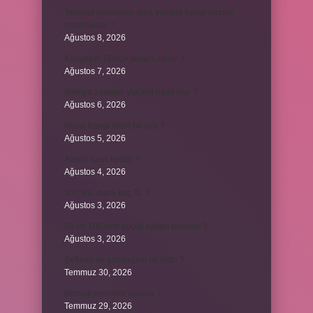
Teminat senedinin arka yüzüne hangi yazılar
yazılmalıdır ?
Ağustos 8, 2026
Kavşağın Türkçe anlamı nedir ?
Ağustos 7, 2026
Birleşik zamanlı yüklem nasıl olur ?
Ağustos 6, 2026
Kiyan hangi dilde bir isöi ?
Ağustos 5, 2026
Avans nasıl kesilir ?
Ağustos 4, 2026
500 kilo dana kaç TL ?
Ağustos 3, 2026
29’un 100’den küçük katları nelerdir ?
Ağustos 3, 2026
Şeflerin ek göstergesi ne oldu ?
Temmuz 30, 2026
Bardak nerelere vurulur ?
Temmuz 29, 2026