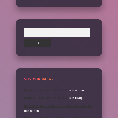
Arama
SON YORUMLAR
Kanada Bağımsız Bir Devlet Mi
için
admin
Kanada Bağımsız Bir Devlet Mi
için
Barış
Ifade Verdikten Sonra Ne Zaman Mahkeme Olur
için
admin