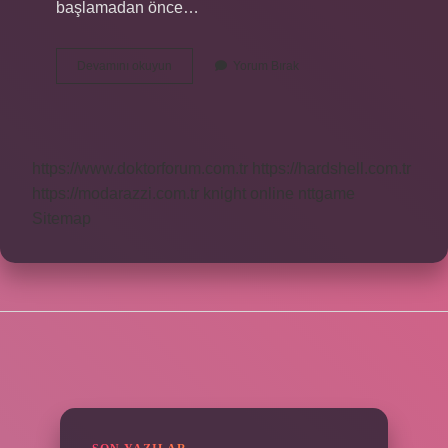
başlamadan önce…
Buz
Devamını okuyun
Yorum Bırak
Kovası
Ne
Işe
Yarar
https://www.doktorforum.com.tr
https://hardshell.com.tr
https://modarazzi.com.tr
knight online
nttgame
Sitemap
SIDEBAR