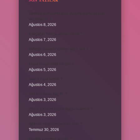
SON YAZILAR
Teminat senedinin arka yüzüne hangi yazılar
yazılmalıdır ?
Ağustos 8, 2026
Kavşağın Türkçe anlamı nedir ?
Ağustos 7, 2026
Birleşik zamanlı yüklem nasıl olur ?
Ağustos 6, 2026
Kiyan hangi dilde bir isöi ?
Ağustos 5, 2026
Avans nasıl kesilir ?
Ağustos 4, 2026
500 kilo dana kaç TL ?
Ağustos 3, 2026
29’un 100’den küçük katları nelerdir ?
Ağustos 3, 2026
Şeflerin ek göstergesi ne oldu ?
Temmuz 30, 2026
Bardak nerelere vurulur ?