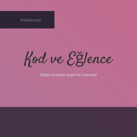
Hakkımızda
Kod ve Eğlence
Dijital dünyada neşeli bir yolculuk!