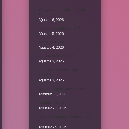
Birleşik zamanlı yüklem nasıl olur
?
Ağustos 6, 2026
Kiyan hangi dilde bir isöi ?
Ağustos 5, 2026
Avans nasıl kesilir ?
Ağustos 4, 2026
500 kilo dana kaç TL ?
Ağustos 3, 2026
29’un 100’den küçük katları
nelerdir ?
Ağustos 3, 2026
Şeflerin ek göstergesi ne oldu ?
Temmuz 30, 2026
Bardak nerelere vurulur ?
Temmuz 29, 2026
Kalemlik Türemiş bir kelime midir
?
Temmuz 25, 2026