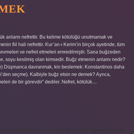
EMEK
k anlamı nefrettir. Bu kelime kötülüğü unutmamak ve
in fiil hali nefrettir. Kur’an-ı Kerim’in birçok ayetinde, tüm
 sevmeleri ve nefret etmeleri emredilmiştir. Sana buğzeden
 soyu kesilmiş olan kimsedir. Buğz etmenin anlamı nedir?
n) (-e) Düşmanca davranmak, kin beslemek: Konstantinos daha
bi’den seçme). Kalbiyle buğz etsin ne demek? Ayrıca,
eleri de bir görevdir” dediler. Nefret, kötülük…
m.tr
https://modarazzi.com.tr
knight online
nttgame
Sitemap