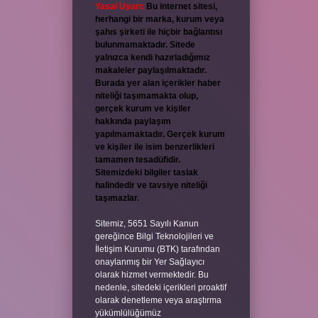
Yasal Uyarı:
Bu internet sitesi,
herhangi bir marka, kurum veya
şahıs şirketi ile hiçbir bağlantısı
bulunmamaktadır. Sitede
yalnızca kendi hazırladığımız
makaleler paylaşılmaktadır.
Burada yer alan içerikler haber
niteliği taşımamakta olup,
gerçek kurum ve kişiler
hakkında paylaşım
yapılmamaktadır. Gerçek kurum
ve kişiler ile isim benzerlikleri
tamamen tesadüfidir.
Sitemizdeki bilgiler taslak
halindedir ve tavsiye niteliği
taşımazlar.
Sitemiz, 5651 Sayılı Kanun
gereğince Bilgi Teknolojileri ve
İletişim Kurumu (BTK) tarafından
onaylanmış bir Yer Sağlayıcı
olarak hizmet vermektedir. Bu
nedenle, sitedeki içerikleri proaktif
olarak denetleme veya araştırma
yükümlülüğümüz