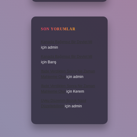
SON YORUMLAR
Kanada Bağımsız Bir Devlet Mi
için
admin
Kanada Bağımsız Bir Devlet Mi
için
Barış
Ifade Verdikten Sonra Ne Zaman
Mahkeme Olur
için
admin
Ifade Verdikten Sonra Ne Zaman
Mahkeme Olur
için
Kerem
Uyku Düzenim Bozuk Nasıl
Düzeltebilirim
için
admin