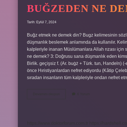
BUĞZEDEN NE D
Tarih: Eylül 7, 2024
Buğz etmek ne demek din? Bugz kelimesinin sözlü
düşmanlık beslemek anlamında da kullanılır. Kelimen
kalpleriyle inanan Müslümanlara Allah rızası için
ne demek? 3: Doğrusu sana düşmanlık eden kimse,
Birlik. geçişsiz f. (Ar. buġż + Türk. tun, Handel
önce Hıristiyanlardan nefret ediyordu (Kâtip Çele
sıradan insanların tüm kalpleriyle ondan nefret etm
Buğzeden
Devamını okuyun
6 Yorum
Ne
Demek
https://www.doktorforum.com.tr
https://hardshell.co