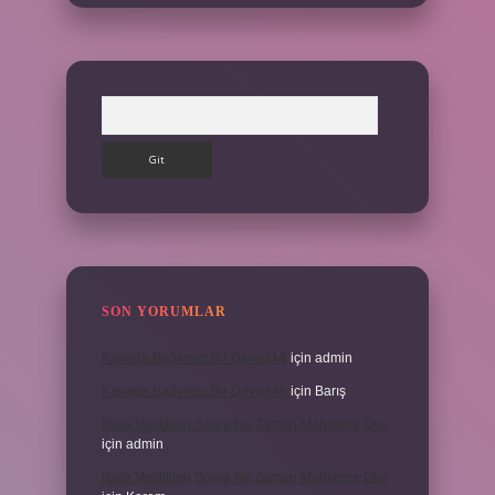
Arama
SON YORUMLAR
Kanada Bağımsız Bir Devlet Mi
için
admin
Kanada Bağımsız Bir Devlet Mi
için
Barış
Ifade Verdikten Sonra Ne Zaman Mahkeme Olur
için
admin
Ifade Verdikten Sonra Ne Zaman Mahkeme Olur