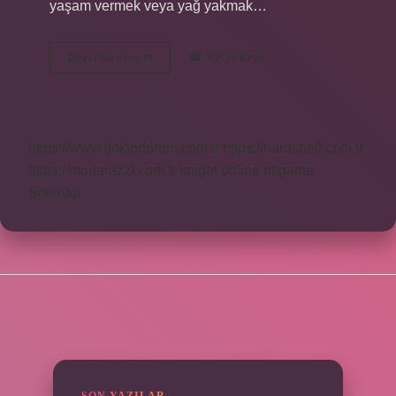
yaşam vermek veya yağ yakmak…
Burun
Devamını okuyun
Yorum Bırak
Bandını
Kim
Icat
Etti
https://www.doktorforum.com.tr
https://hardshell.com.tr
https://modarazzi.com.tr
knight online
nttgame
Sitemap
SIDEBAR