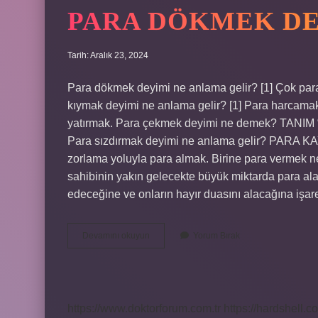
PARA DÖKMEK DE
Tarih: Aralık 23, 2024
Para dökmek deyimi ne anlama gelir? [1] Çok par
kıymak deyimi ne anlama gelir? [1] Para harcamak.
yatırmak. Para çekmek deyimi ne demek? TANIM “P
Para sızdırmak deyimi ne anlama gelir? PARA 
zorlama yoluyla para almak. Birine para vermek n
sahibinin yakın gelecekte büyük miktarda para alac
edeceğine ve onların hayır duasını alacağına işa
Para
Devamını okuyun
Yorum Bırak
Dökmek
Deyimi
Ne
Demek
https://www.doktorforum.com.tr
https://hardshell.co