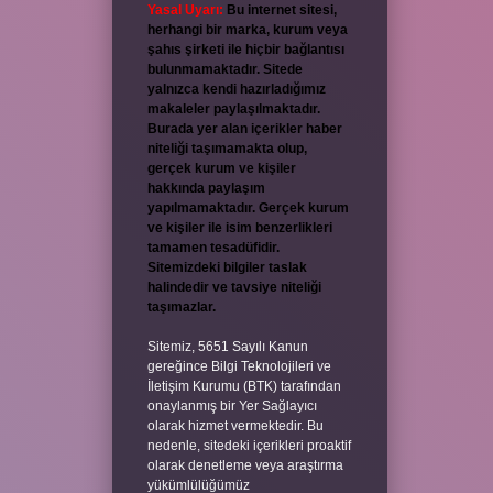
Yasal Uyarı:
Bu internet sitesi,
herhangi bir marka, kurum veya
şahıs şirketi ile hiçbir bağlantısı
bulunmamaktadır. Sitede
yalnızca kendi hazırladığımız
makaleler paylaşılmaktadır.
Burada yer alan içerikler haber
niteliği taşımamakta olup,
gerçek kurum ve kişiler
hakkında paylaşım
yapılmamaktadır. Gerçek kurum
ve kişiler ile isim benzerlikleri
tamamen tesadüfidir.
Sitemizdeki bilgiler taslak
halindedir ve tavsiye niteliği
taşımazlar.
Sitemiz, 5651 Sayılı Kanun
gereğince Bilgi Teknolojileri ve
İletişim Kurumu (BTK) tarafından
onaylanmış bir Yer Sağlayıcı
olarak hizmet vermektedir. Bu
nedenle, sitedeki içerikleri proaktif
olarak denetleme veya araştırma
yükümlülüğümüz