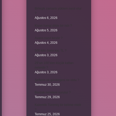
Birleşik zamanlı yüklem nasıl olur
?
Ağustos 6, 2026
Kiyan hangi dilde bir isöi ?
Ağustos 5, 2026
Avans nasıl kesilir ?
Ağustos 4, 2026
500 kilo dana kaç TL ?
Ağustos 3, 2026
29’un 100’den küçük katları
nelerdir ?
Ağustos 3, 2026
Şeflerin ek göstergesi ne oldu ?
Temmuz 30, 2026
Bardak nerelere vurulur ?
Temmuz 29, 2026
Kalemlik Türemiş bir kelime midir
?
Temmuz 25, 2026