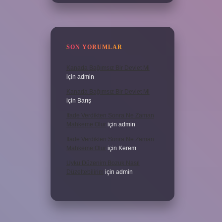
SON YORUMLAR
Kanada Bağımsız Bir Devlet Mi
için
admin
Kanada Bağımsız Bir Devlet Mi
için
Barış
Ifade Verdikten Sonra Ne Zaman
Mahkeme Olur
için
admin
Ifade Verdikten Sonra Ne Zaman
Mahkeme Olur
için
Kerem
Uyku Düzenim Bozuk Nasıl
Düzeltebilirim
için
admin