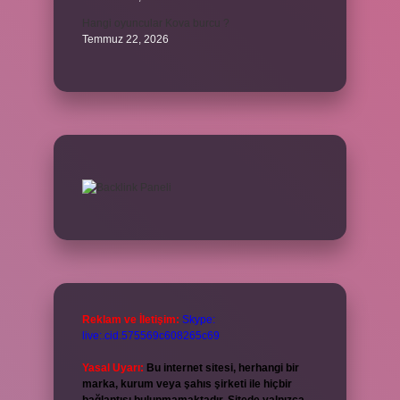
Hangi oyuncular Kova burcu ?
Temmuz 22, 2026
Reklam ve İletişim:
Skype:
live:.cid.575569c608265c69
Yasal Uyarı:
Bu internet sitesi, herhangi bir
marka, kurum veya şahıs şirketi ile hiçbir