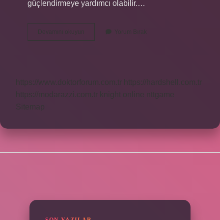
güçlendirmeye yardımcı olabilir.…
Beyran
Devamını okuyun
Yorum Bırak
Çorbasının
Yanında
Ne
Yenir
https://www.doktorforum.com.tr
https://hardshell.com.tr
https://modarazzi.com.tr
knight online
nttgame
Sitemap
SIDEBAR