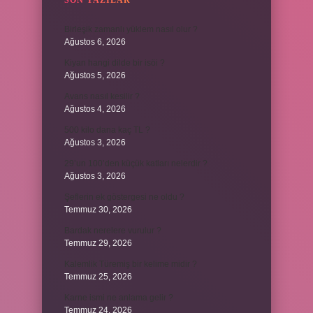
SON YAZILAR
Birleşik zamanlı yüklem nasıl olur ?
Ağustos 6, 2026
Kiyan hangi dilde bir isöi ?
Ağustos 5, 2026
Avans nasıl kesilir ?
Ağustos 4, 2026
500 kilo dana kaç TL ?
Ağustos 3, 2026
29’un 100’den küçük katları nelerdir ?
Ağustos 3, 2026
Şeflerin ek göstergesi ne oldu ?
Temmuz 30, 2026
Bardak nerelere vurulur ?
Temmuz 29, 2026
Kalemlik Türemiş bir kelime midir ?
Temmuz 25, 2026
Karne ismi ne anlama gelir ?
Temmuz 24, 2026