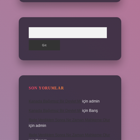
Arama
SON YORUMLAR
Kanada Bağımsız Bir Devlet Mi
için
admin
Kanada Bağımsız Bir Devlet Mi
için
Barış
Ifade Verdikten Sonra Ne Zaman Mahkeme Olur
için
admin
Ifade Verdikten Sonra Ne Zaman Mahkeme Olur