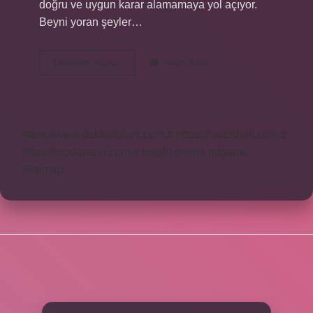
doğru ve uygun karar alamamaya yol açıyor.
Beyni yoran şeyler…
Beynin
Devamını okuyun
Yorum Bırak
Hızlı
Çalışması
Için
Ne
Yapılmalı
https://www.doktorforum.com.tr
https://hardshell.com.tr
https://modarazzi.com.tr
knight online
nttgame
Sitemap
SIDEBAR