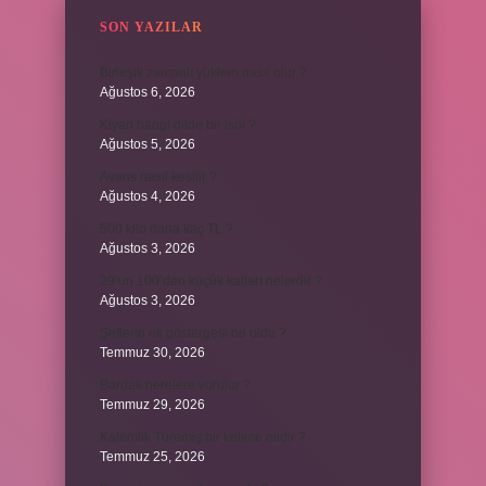
SON YAZILAR
Birleşik zamanlı yüklem nasıl olur ?
Ağustos 6, 2026
Kiyan hangi dilde bir isöi ?
Ağustos 5, 2026
Avans nasıl kesilir ?
Ağustos 4, 2026
500 kilo dana kaç TL ?
Ağustos 3, 2026
29’un 100’den küçük katları nelerdir ?
Ağustos 3, 2026
Şeflerin ek göstergesi ne oldu ?
Temmuz 30, 2026
Bardak nerelere vurulur ?
Temmuz 29, 2026
Kalemlik Türemiş bir kelime midir ?
Temmuz 25, 2026