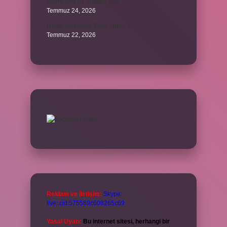
Karne ismi ne anlama gelir ?
Temmuz 24, 2026
Hangi oyuncular Kova burcu ?
Temmuz 22, 2026
Reklam ve İletişim:
Skype:
live:.cid.575569c608265c69
Yasal Uyarı:
Bu internet sitesi, herhangi bir