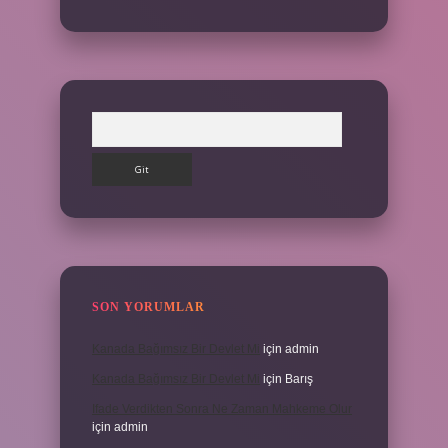
Arama
SON YORUMLAR
Kanada Bağımsız Bir Devlet Mi
için
admin
Kanada Bağımsız Bir Devlet Mi
için
Barış
Ifade Verdikten Sonra Ne Zaman Mahkeme Olur
için
admin