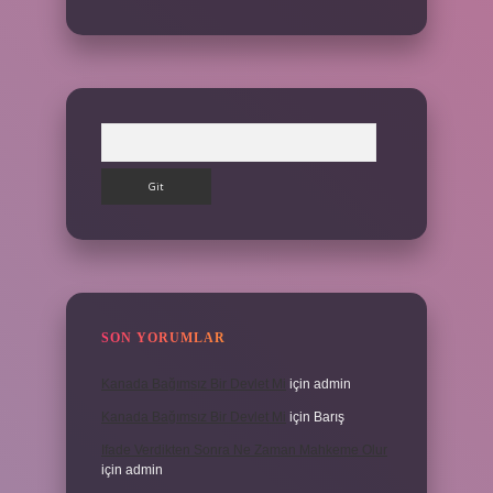
Arama
SON YORUMLAR
Kanada Bağımsız Bir Devlet Mi
için
admin
Kanada Bağımsız Bir Devlet Mi
için
Barış
Ifade Verdikten Sonra Ne Zaman Mahkeme Olur
için
admin