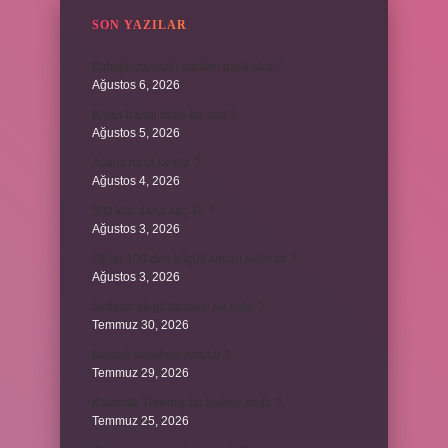
SON YAZILAR
Birleşik zamanlı yüklem nasıl olur ?
Ağustos 6, 2026
Kiyan hangi dilde bir isöi ?
Ağustos 5, 2026
Avans nasıl kesilir ?
Ağustos 4, 2026
500 kilo dana kaç TL ?
Ağustos 3, 2026
29’un 100’den küçük katları nelerdir ?
Ağustos 3, 2026
Şeflerin ek göstergesi ne oldu ?
Temmuz 30, 2026
Bardak nerelere vurulur ?
Temmuz 29, 2026
Kalemlik Türemiş bir kelime midir ?
Temmuz 25, 2026