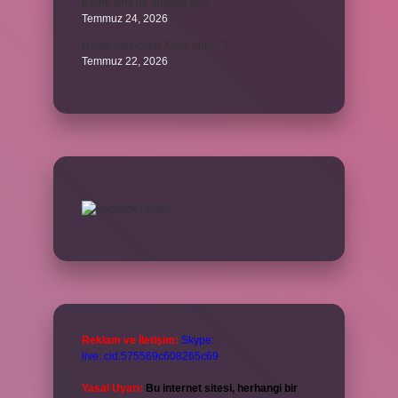
Karne ismi ne anlama gelir ?
Temmuz 24, 2026
Hangi oyuncular Kova burcu ?
Temmuz 22, 2026
Reklam ve İletişim:
Skype:
live:.cid.575569c608265c69
Yasal Uyarı:
Bu internet sitesi, herhangi bir