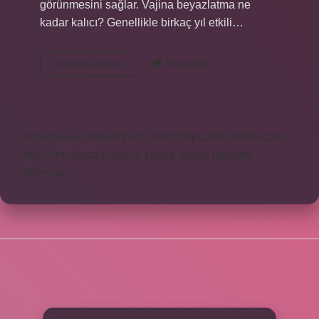
görünmesini sağlar. Vajina beyazlatma ne
kadar kalıcı? Genellikle birkaç yıl etkili…
Vajina
Devamını okuyun
Yorum Bırak
Beyazlatma
Acıyor
Mu
https://www.doktorforum.com.tr
https://hardshell.com.tr
https://modarazzi.com.tr
knight online
nttgame
Sitemap
SIDEBAR