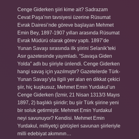
Cenge Giderken şiiri kime ait? Sadrazam
Cevat Paşa’nın tavsiyesi üzerine Rüsumat
Evrak Dairesi’nde göreve başlayan Mehmet
Emin Bey, 1897-1907 yılları arasında Rüsumat
Evrak Müdürü olarak görev yaptı. 1897’de
Yunan Savaşı sırasında ilk şiirini Selanik’teki
Asır gazetesinde yayımladı. “Savaşa Giden
Yolda” adlı bu şiiriyle ünlendi. Cenge Giderken
hangi savaş için yazılmıştır? Gazetelerde Türk-
Yunan Savaşı’yla ilgili yer alan en dikkat çekici
şiir, hiç kuşkusuz, Mehmet Emin Yurdakul’un
Cenge Giderken (İzmir, 21 Nisan 1313/3 Mayıs
1897, 2) başlıklı şiiridir; bu şiir Türk şiirine yeni
bir soluk getirmiştir. Mehmet Emin Yurdakul
neyi savunuyor? Kendisi. Mehmet Emin
Yurdakul, milliyetçi görüşleri savunan şiirleriyle
milli edebiyat akımının…