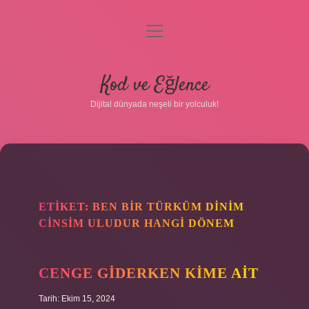
menüyü
aç
Anasayfa
Kod ve Eğlence
Gizlilik Politikası
Dijital dünyada neşeli bir yolculuk!
Yasal Uyarı
Hakkımızda
ETIKET:
BEN BIR TÜRKÜM DINIM
CINSIM ULUDUR HANGI DÖNEM
CENGE GIDERKEN KIME AIT
Tarih: Ekim 15, 2024