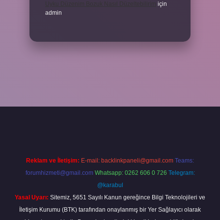
Uyku Düzenim Bozuk Nasıl Düzeltebilirim
için
admin
el giriş
betexper bahis
Reklam ve İletişim:
E-mail:
backlinkpaneli@gmail.com
Teams:
forumhizmeti@gmail.com
Whatsapp: 0262 606 0 726
Telegram:
@karabul
Yasal Uyarı:
Sitemiz, 5651 Sayılı Kanun gereğince Bilgi Teknolojileri ve
İletişim Kurumu (BTK) tarafından onaylanmış bir Yer Sağlayıcı olarak