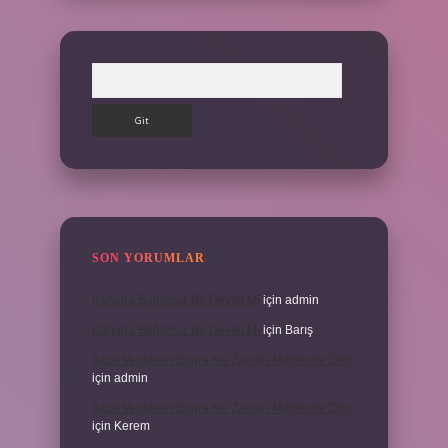
Arama
SON YORUMLAR
Kanada Bağımsız Bir Devlet Mi
için
admin
Kanada Bağımsız Bir Devlet Mi
için
Barış
Ifade Verdikten Sonra Ne Zaman Mahkeme Olur
için
admin
Ifade Verdikten Sonra Ne Zaman Mahkeme Olur
için
Kerem