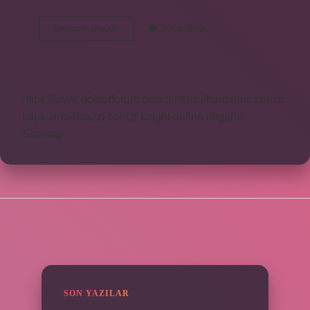
Cenge
Devamını okuyun
Yorum Bırak
Giderken
Kime
Ait
https://www.doktorforum.com.tr
https://hardshell.com.tr
https://modarazzi.com.tr
knight online
nttgame
Sitemap
SIDEBAR
SON YAZILAR