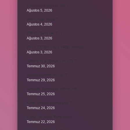
Kiyan hangi dilde bir isöi ?
Ağustos 5, 2026
Avans nasıl kesilir ?
Ağustos 4, 2026
500 kilo dana kaç TL ?
Ağustos 3, 2026
29’un 100’den küçük katları nelerdir ?
Ağustos 3, 2026
Şeflerin ek göstergesi ne oldu ?
Temmuz 30, 2026
Bardak nerelere vurulur ?
Temmuz 29, 2026
Kalemlik Türemiş bir kelime midir ?
Temmuz 25, 2026
Karne ismi ne anlama gelir ?
Temmuz 24, 2026
Hangi oyuncular Kova burcu ?
Temmuz 22, 2026