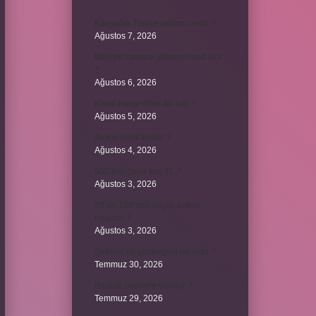
Kavşağın Türkçe anlamı nedir ?
Ağustos 7, 2026
Birleşik zamanlı yüklem nasıl olur
?
Ağustos 6, 2026
Kiyan hangi dilde bir isöi ?
Ağustos 5, 2026
Avans nasıl kesilir ?
Ağustos 4, 2026
500 kilo dana kaç TL ?
Ağustos 3, 2026
29’un 100’den küçük katları
nelerdir ?
Ağustos 3, 2026
Şeflerin ek göstergesi ne oldu ?
Temmuz 30, 2026
Bardak nerelere vurulur ?
Temmuz 29, 2026