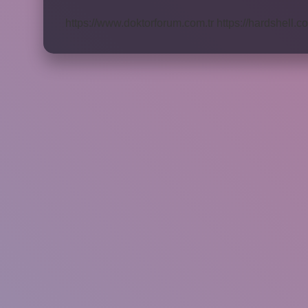
Ne
Kadar
https://www.doktorforum.com.tr
https://hardshell.co