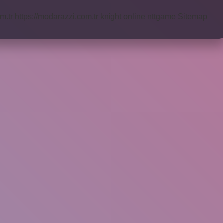
m.tr
https://modarazzi.com.tr
knight online
nttgame
Sitemap