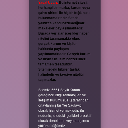
Yasal Uyarı:
Bu internet sitesi,
herhangi bir marka, kurum veya
şahıs şirketi ile hiçbir bağlantısı
bulunmamaktadır. Sitede
yalnızca kendi hazırladığımız
makaleler paylaşılmaktadır.
Burada yer alan içerikler haber
niteliği taşımamakta olup,
gerçek kurum ve kişiler
hakkında paylaşım
yapılmamaktadır. Gerçek kurum
ve kişiler ile isim benzerlikleri
tamamen tesadüfidir.
Sitemizdeki bilgiler taslak
halindedir ve tavsiye niteliği
taşımazlar.
Sitemiz, 5651 Sayılı Kanun
gereğince Bilgi Teknolojileri ve
İletişim Kurumu (BTK) tarafından
onaylanmış bir Yer Sağlayıcı
olarak hizmet vermektedir. Bu
nedenle, sitedeki içerikleri proaktif
olarak denetleme veya araştırma
yükümlülüğümüz