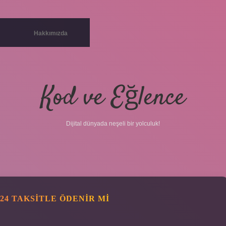
Hakkımızda
Kod ve Eğlence
Dijital dünyada neşeli bir yolculuk!
24 TAKSITLE ÖDENIR MI