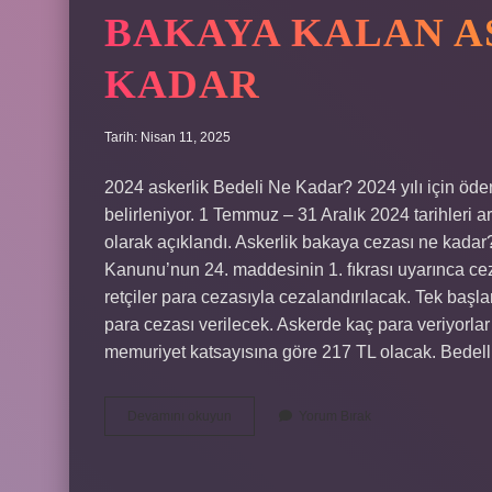
BAKAYA KALAN AS
KADAR
Tarih: Nisan 11, 2025
2024 askerlik Bedeli Ne Kadar? 2024 yılı için öde
belirleniyor. 1 Temmuz – 31 Aralık 2024 tarihleri ​
olarak açıklandı. Askerlik bakaya cezası ne kadar? V
Kanunu’nun 24. maddesinin 1. fıkrası uyarınca ce
retçiler para cezasıyla cezalandırılacak. Tek başl
para cezası verilecek. Askerde kaç para veriyorlar
memuriyet katsayısına göre 217 TL olacak. Bedelli
Bakaya
Devamını okuyun
Yorum Bırak
Kalan
Askerlik
Fiyati