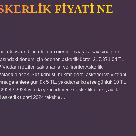
KERLIK FIYATI NE
necek askerlik ücreti tutarı memur maaş katsayısına göre
​arasındaki dönem için ödenen askerlik ücreti 217.871,04 TL
icdani retçiler, saklananlar ve firariler Askerlik
zalandırılacak. Söz konusu hükme göre; askerler ve vicdani
arına gelenlere günlük 5 TL, yakalananlara ise günlük 10 TL
 2024? 2024 yılında yeni ödenecek askerlik ücreti, aylık
 askerlik ücreti 2024 taksitle…