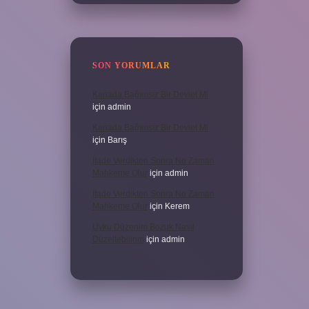
SON YORUMLAR
Kanada Bağımsız Bir Devlet Mi
için
admin
Kanada Bağımsız Bir Devlet Mi
için
Barış
Ifade Verdikten Sonra Ne Zaman
Mahkeme Olur
için
admin
Ifade Verdikten Sonra Ne Zaman
Mahkeme Olur
için
Kerem
Uyku Düzenim Bozuk Nasıl
Düzeltebilirim
için
admin