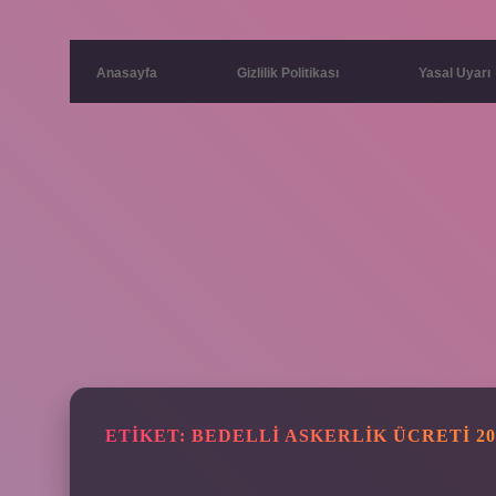
Anasayfa
Gizlilik Politikası
Yasal Uyarı
ETIKET:
BEDELLI ASKERLIK ÜCRETI 20