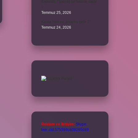
Kalemlik Türemiş bir kelime midir
?
Temmuz 25, 2026
Karne ismi ne anlama gelir ?
Temmuz 24, 2026
Reklam ve İletişim:
Skype:
live:.cid.575569c608265c69