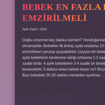
BEBEK EN FAZLA
EMZIRILMELI
Tarih: Eylül 7, 2024
Doğru emzirme kaç dakika sürmeli? Yenidoğanlar y
olmamalıdır. Bebekler ilk birkaç ayda ortalama 15
emzirilirken yorulup uyuyabilirler. Uyuyan bir beb
aylık bebeklerin beslenme sıklığı ortalama 2-3 saatt
saatte birdir. 4 aylık bebeklerin 3-4 saatte bir bes
beslenebilir. 5 dakika emen bebek doyar mı? Bir
Bazı bebekler 20-30 dakika memeden ayrılmaz.…
Bebek
Devamını okuyun
8 Yorum
En
Fazla
Kaç