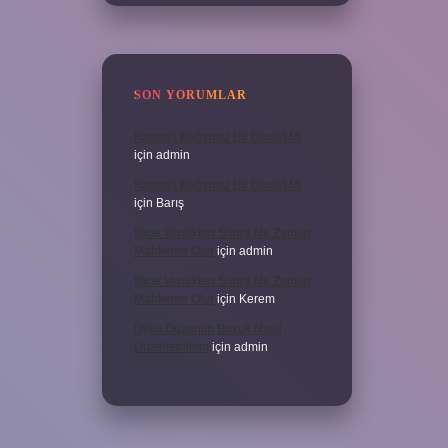
SON YORUMLAR
Kanada Bağımsız Bir Devlet Mi
için
admin
Kanada Bağımsız Bir Devlet Mi
için
Barış
Ifade Verdikten Sonra Ne Zaman
Mahkeme Olur
için
admin
Ifade Verdikten Sonra Ne Zaman
Mahkeme Olur
için
Kerem
Uyku Düzenim Bozuk Nasıl
Düzeltebilirim
için
admin