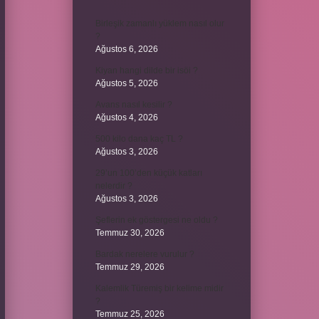
Birleşik zamanlı yüklem nasıl olur
?
Ağustos 6, 2026
Kiyan hangi dilde bir isöi ?
Ağustos 5, 2026
Avans nasıl kesilir ?
Ağustos 4, 2026
500 kilo dana kaç TL ?
Ağustos 3, 2026
29’un 100’den küçük katları
nelerdir ?
Ağustos 3, 2026
Şeflerin ek göstergesi ne oldu ?
Temmuz 30, 2026
Bardak nerelere vurulur ?
Temmuz 29, 2026
Kalemlik Türemiş bir kelime midir
?
Temmuz 25, 2026