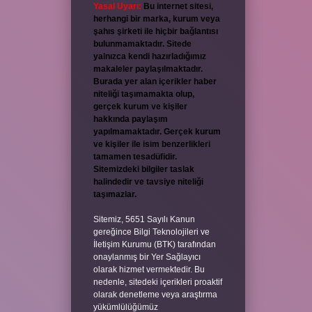
Yasal Uyarı:
Bu internet sitesi,
herhangi bir marka, kurum veya
şahıs şirketi ile hiçbir bağlantısı
bulunmamaktadır. Sitede
yalnızca kendi hazırladığımız
makaleler paylaşılmaktadır.
Burada yer alan içerikler haber
niteliği taşımamakta olup,
gerçek kurum ve kişiler
hakkında paylaşım
yapılmamaktadır. Gerçek kurum
ve kişiler ile isim benzerlikleri
tamamen tesadüfidir.
Sitemizdeki bilgiler taslak
halindedir ve tavsiye niteliği
taşımazlar.
Sitemiz, 5651 Sayılı Kanun
gereğince Bilgi Teknolojileri ve
İletişim Kurumu (BTK) tarafından
onaylanmış bir Yer Sağlayıcı
olarak hizmet vermektedir. Bu
nedenle, sitedeki içerikleri proaktif
olarak denetleme veya araştırma
yükümlülüğümüz