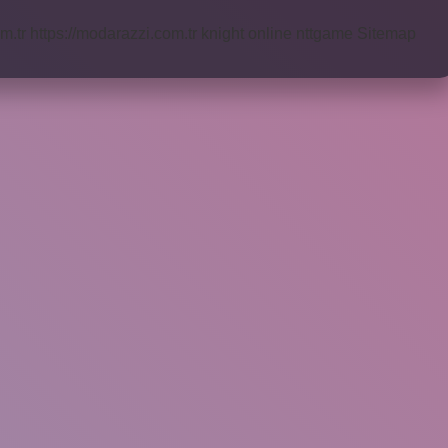
m.tr
https://modarazzi.com.tr
knight online
nttgame
Sitemap