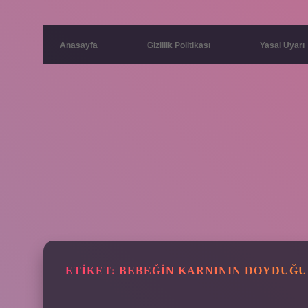
Anasayfa
Gizlilik Politikası
Yasal Uyarı
ETIKET:
BEBEĞIN KARNININ DOYDUĞU 