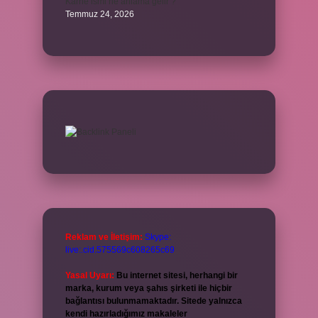
Karne ismi ne anlama gelir ?
Temmuz 24, 2026
Reklam ve İletişim:
Skype:
live:.cid.575569c608265c69
Yasal Uyarı:
Bu internet sitesi, herhangi bir
marka, kurum veya şahıs şirketi ile hiçbir
bağlantısı bulunmamaktadır. Sitede yalnızca
kendi hazırladığımız makaleler