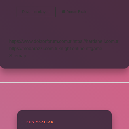
Batık
Devamını okuyun
Yorum Bırak
Neden
Olur
https://www.doktorforum.com.tr
https://hardshell.com.tr
https://modarazzi.com.tr
knight online
nttgame
Sitemap
SIDEBAR
SON YAZILAR