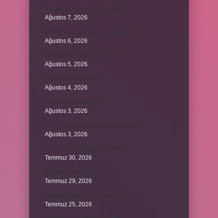
Kavşağın Türkçe anlamı nedir ?
Ağustos 7, 2026
Birleşik zamanlı yüklem nasıl olur ?
Ağustos 6, 2026
Kiyan hangi dilde bir isöi ?
Ağustos 5, 2026
Avans nasıl kesilir ?
Ağustos 4, 2026
500 kilo dana kaç TL ?
Ağustos 3, 2026
29’un 100’den küçük katları nelerdir ?
Ağustos 3, 2026
Şeflerin ek göstergesi ne oldu ?
Temmuz 30, 2026
Bardak nerelere vurulur ?
Temmuz 29, 2026
Kalemlik Türemiş bir kelime midir ?
Temmuz 25, 2026