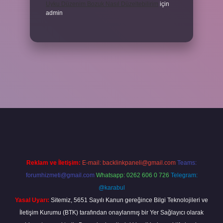
Uyku Düzenim Bozuk Nasıl Düzeltebilirim
için
admin
cel giriş
betexper bahis
Reklam ve İletişim:
E-mail:
backlinkpaneli@gmail.com
Teams:
forumhizmeti@gmail.com
Whatsapp: 0262 606 0 726
Telegram:
@karabul
Yasal Uyarı:
Sitemiz, 5651 Sayılı Kanun gereğince Bilgi Teknolojileri ve
İletişim Kurumu (BTK) tarafından onaylanmış bir Yer Sağlayıcı olarak