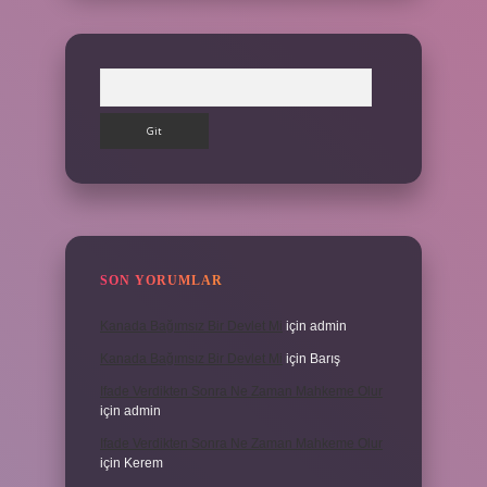
Arama
SON YORUMLAR
Kanada Bağımsız Bir Devlet Mi
için
admin
Kanada Bağımsız Bir Devlet Mi
için
Barış
Ifade Verdikten Sonra Ne Zaman Mahkeme Olur
için
admin
Ifade Verdikten Sonra Ne Zaman Mahkeme Olur
için
Kerem