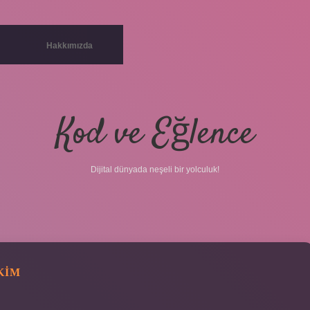
Hakkımızda
Kod ve Eğlence
Dijital dünyada neşeli bir yolculuk!
KIM