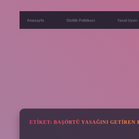
Anasayfa
Gizlilik Politikası
Yasal Uyarı
ETIKET:
BAŞÖRTÜ YASAĞINI GETIREN 