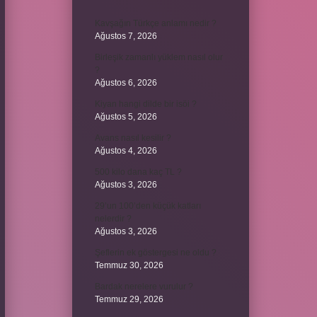
Kavşağın Türkçe anlamı nedir ?
Ağustos 7, 2026
Birleşik zamanlı yüklem nasıl olur
?
Ağustos 6, 2026
Kiyan hangi dilde bir isöi ?
Ağustos 5, 2026
Avans nasıl kesilir ?
Ağustos 4, 2026
500 kilo dana kaç TL ?
Ağustos 3, 2026
29’un 100’den küçük katları
nelerdir ?
Ağustos 3, 2026
Şeflerin ek göstergesi ne oldu ?
Temmuz 30, 2026
Bardak nerelere vurulur ?
Temmuz 29, 2026