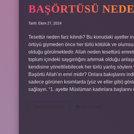
BAŞÖRTÜSÜ NEDE
Tarih: Ekim 27, 2024
Tesettür neden farz kılındı? Bu konudaki ayetler in
örtüyü giymeden önce her türlü kötülük ve olumsuz
olduğu görülmektedir. Allah neden tesettürü emretmiş
toplum içindeki saygınlığını artırmak olduğu anlaş
kendisine yöneltilebilecek her türlü yanlış söylem
Başörtü Allah’ın emri midir? Onlara bakışlarını indi
sadece görünen kısımlarda (yüz ve eller gibi) göste
sağlayın. “1. ayette Müslüman kadınlara başlarını
Başörtüsü
Devamını okuyun
Yorum Bırak
Neden
Farz