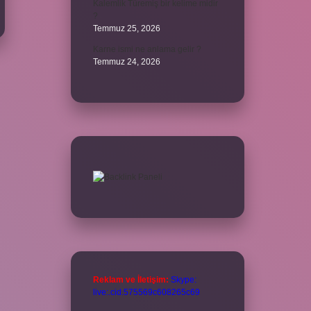
Kalemlik Türemiş bir kelime midir
?
Temmuz 25, 2026
Karne ismi ne anlama gelir ?
Temmuz 24, 2026
Reklam ve İletişim:
Skype:
live:.cid.575569c608265c69