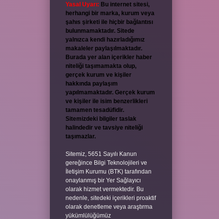
Yasal Uyarı:
Bu internet sitesi,
herhangi bir marka, kurum veya
şahıs şirketi ile hiçbir bağlantısı
bulunmamaktadır. Sitede
yalnızca kendi hazırladığımız
makaleler paylaşılmaktadır.
Burada yer alan içerikler haber
niteliği taşımamakta olup,
gerçek kurum ve kişiler
hakkında paylaşım
yapılmamaktadır. Gerçek kurum
ve kişiler ile isim benzerlikleri
tamamen tesadüfidir.
Sitemizdeki bilgiler taslak
halindedir ve tavsiye niteliği
taşımazlar.
Sitemiz, 5651 Sayılı Kanun
gereğince Bilgi Teknolojileri ve
İletişim Kurumu (BTK) tarafından
onaylanmış bir Yer Sağlayıcı
olarak hizmet vermektedir. Bu
nedenle, sitedeki içerikleri proaktif
olarak denetleme veya araştırma
yükümlülüğümüz