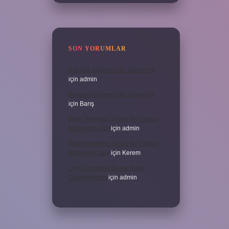
SON YORUMLAR
Kanada Bağımsız Bir Devlet Mi
için
admin
Kanada Bağımsız Bir Devlet Mi
için
Barış
Ifade Verdikten Sonra Ne Zaman
Mahkeme Olur
için
admin
Ifade Verdikten Sonra Ne Zaman
Mahkeme Olur
için
Kerem
Uyku Düzenim Bozuk Nasıl
Düzeltebilirim
için
admin