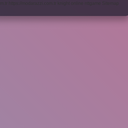
m.tr
https://modarazzi.com.tr
knight online
nttgame
Sitemap