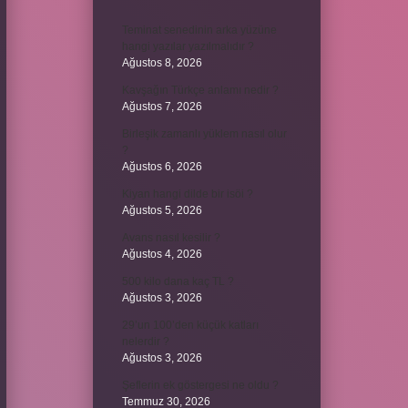
Teminat senedinin arka yüzüne
hangi yazılar yazılmalıdır ?
Ağustos 8, 2026
Kavşağın Türkçe anlamı nedir ?
Ağustos 7, 2026
Birleşik zamanlı yüklem nasıl olur
?
Ağustos 6, 2026
Kiyan hangi dilde bir isöi ?
Ağustos 5, 2026
Avans nasıl kesilir ?
Ağustos 4, 2026
500 kilo dana kaç TL ?
Ağustos 3, 2026
29’un 100’den küçük katları
nelerdir ?
Ağustos 3, 2026
Şeflerin ek göstergesi ne oldu ?
Temmuz 30, 2026