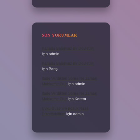
SON YORUMLAR
Kanada Bağımsız Bir Devlet Mi
için
admin
Kanada Bağımsız Bir Devlet Mi
için
Barış
Ifade Verdikten Sonra Ne Zaman
Mahkeme Olur
için
admin
Ifade Verdikten Sonra Ne Zaman
Mahkeme Olur
için
Kerem
Uyku Düzenim Bozuk Nasıl
Düzeltebilirim
için
admin