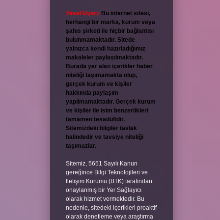
Yasal Uyarı:
Bu internet sitesi,
herhangi bir marka, kurum veya
şahıs şirketi ile hiçbir bağlantısı
bulunmamaktadır. Sitede
yalnızca kendi hazırladığımız
makaleler paylaşılmaktadır.
Burada yer alan içerikler haber
niteliği taşımamakta olup,
gerçek kurum ve kişiler
hakkında paylaşım
yapılmamaktadır. Gerçek kurum
ve kişiler ile isim benzerlikleri
tamamen tesadüfidir.
Sitemizdeki bilgiler taslak
halindedir ve tavsiye niteliği
taşımazlar.
Sitemiz, 5651 Sayılı Kanun
gereğince Bilgi Teknolojileri ve
İletişim Kurumu (BTK) tarafından
onaylanmış bir Yer Sağlayıcı
olarak hizmet vermektedir. Bu
nedenle, sitedeki içerikleri proaktif
olarak denetleme veya araştırma