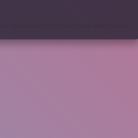
m.tr
https://modarazzi.com.tr
knight online
nttgame
Sitemap