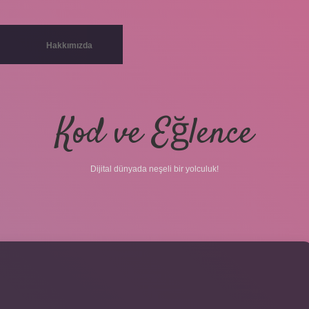
Hakkımızda
Kod ve Eğlence
Dijital dünyada neşeli bir yolculuk!