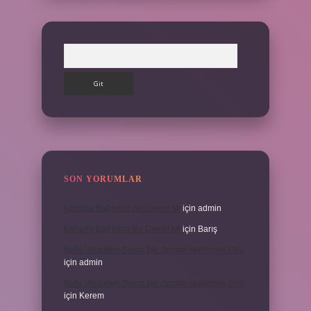
Arama
SON YORUMLAR
Kanada Bağımsız Bir Devlet Mi
için
admin
Kanada Bağımsız Bir Devlet Mi
için
Barış
Ifade Verdikten Sonra Ne Zaman Mahkeme Olur
için
admin
Ifade Verdikten Sonra Ne Zaman Mahkeme Olur
için
Kerem