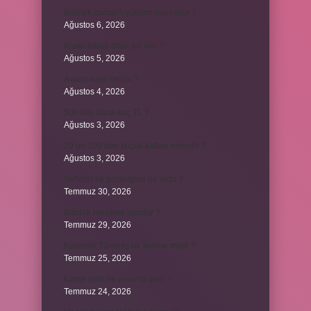
Birleşik zamanlı yüklem nasıl olur ?
Ağustos 6, 2026
Kiyan hangi dilde bir isöi ?
Ağustos 5, 2026
Avans nasıl kesilir ?
Ağustos 4, 2026
500 kilo dana kaç TL ?
Ağustos 3, 2026
29’un 100’den küçük katları nelerdir ?
Ağustos 3, 2026
Şeflerin ek göstergesi ne oldu ?
Temmuz 30, 2026
Bardak nerelere vurulur ?
Temmuz 29, 2026
Kalemlik Türemiş bir kelime midir ?
Temmuz 25, 2026
Karne ismi ne anlama gelir ?
Temmuz 24, 2026