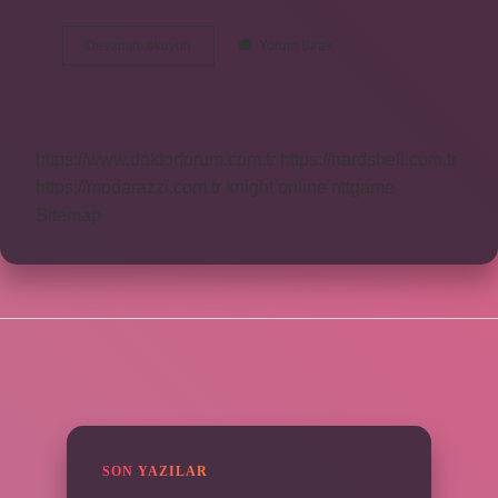
Ingilizce
Devamını okuyun
Yorum Bırak
Barboy
Ne
Demek
https://www.doktorforum.com.tr
https://hardshell.com.tr
https://modarazzi.com.tr
knight online
nttgame
Sitemap
SIDEBAR
SON YAZILAR