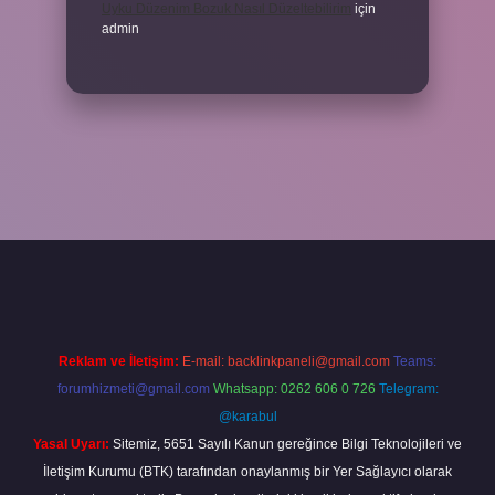
Uyku Düzenim Bozuk Nasıl Düzeltebilirim
için
admin
cel giriş
betexper bahis
Reklam ve İletişim:
E-mail:
backlinkpaneli@gmail.com
Teams:
forumhizmeti@gmail.com
Whatsapp: 0262 606 0 726
Telegram:
@karabul
Yasal Uyarı:
Sitemiz, 5651 Sayılı Kanun gereğince Bilgi Teknolojileri ve
İletişim Kurumu (BTK) tarafından onaylanmış bir Yer Sağlayıcı olarak