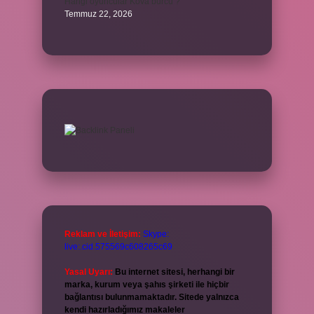
Hangi oyuncular Kova burcu ?
Temmuz 22, 2026
Reklam ve İletişim:
Skype:
live:.cid.575569c608265c69
Yasal Uyarı:
Bu internet sitesi, herhangi bir
marka, kurum veya şahıs şirketi ile hiçbir
bağlantısı bulunmamaktadır. Sitede yalnızca
kendi hazırladığımız makaleler