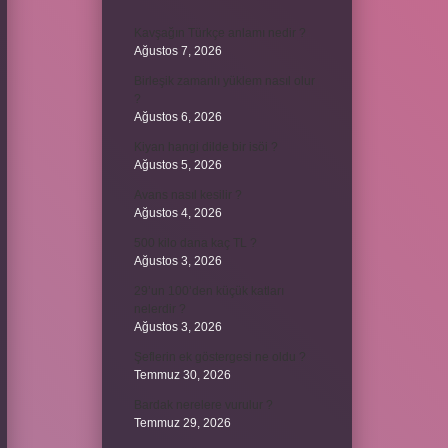
Kavşağın Türkçe anlamı nedir ?
Ağustos 7, 2026
Birleşik zamanlı yüklem nasıl olur
?
Ağustos 6, 2026
Kiyan hangi dilde bir isöi ?
Ağustos 5, 2026
Avans nasıl kesilir ?
Ağustos 4, 2026
500 kilo dana kaç TL ?
Ağustos 3, 2026
29’un 100’den küçük katları
nelerdir ?
Ağustos 3, 2026
Şeflerin ek göstergesi ne oldu ?
Temmuz 30, 2026
Bardak nerelere vurulur ?
Temmuz 29, 2026