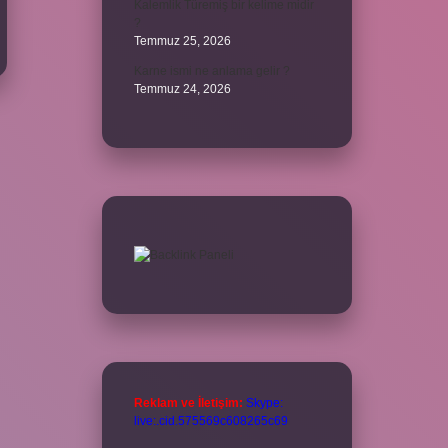
Kalemlik Türemiş bir kelime midir
?
Temmuz 25, 2026
Karne ismi ne anlama gelir ?
Temmuz 24, 2026
Reklam ve İletişim:
Skype:
live:.cid.575569c608265c69