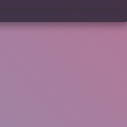
m.tr
https://modarazzi.com.tr
knight online
nttgame
Sitemap