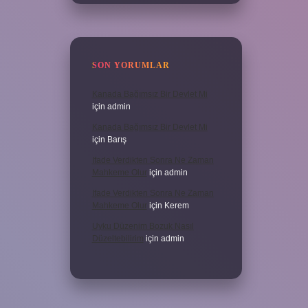
SON YORUMLAR
Kanada Bağımsız Bir Devlet Mi
için
admin
Kanada Bağımsız Bir Devlet Mi
için
Barış
Ifade Verdikten Sonra Ne Zaman
Mahkeme Olur
için
admin
Ifade Verdikten Sonra Ne Zaman
Mahkeme Olur
için
Kerem
Uyku Düzenim Bozuk Nasıl
Düzeltebilirim
için
admin