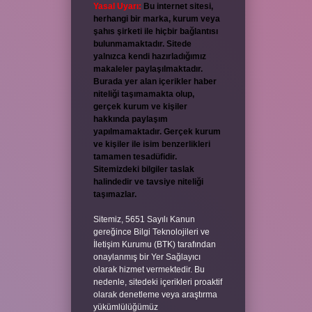
Yasal Uyarı:
Bu internet sitesi,
herhangi bir marka, kurum veya
şahıs şirketi ile hiçbir bağlantısı
bulunmamaktadır. Sitede
yalnızca kendi hazırladığımız
makaleler paylaşılmaktadır.
Burada yer alan içerikler haber
niteliği taşımamakta olup,
gerçek kurum ve kişiler
hakkında paylaşım
yapılmamaktadır. Gerçek kurum
ve kişiler ile isim benzerlikleri
tamamen tesadüfidir.
Sitemizdeki bilgiler taslak
halindedir ve tavsiye niteliği
taşımazlar.
Sitemiz, 5651 Sayılı Kanun
gereğince Bilgi Teknolojileri ve
İletişim Kurumu (BTK) tarafından
onaylanmış bir Yer Sağlayıcı
olarak hizmet vermektedir. Bu
nedenle, sitedeki içerikleri proaktif
olarak denetleme veya araştırma
yükümlülüğümüz