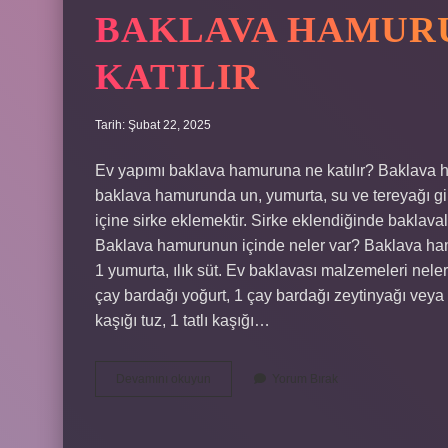
BAKLAVA HAMURU
KATILIR
Tarih: Şubat 22, 2025
Ev yapımı baklava hamuruna ne katılır? Baklava
baklava hamurunda un, yumurta, su ve tereyağı g
içine sirke eklemektir. Sirke eklendiğinde baklaval
Baklava hamurunun içinde neler var? Baklava hamu
1 yumurta, ılık süt. Ev baklavası malzemeleri nel
çay bardağı yoğurt, 1 çay bardağı zeytinyağı veya m
kaşığı tuz, 1 tatlı kaşığı…
Baklava
Devamını okuyun
Yorum Bırak
Hamurunun
Içine
Ne