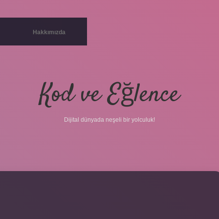
Hakkımızda
Kod ve Eğlence
Dijital dünyada neşeli bir yolculuk!