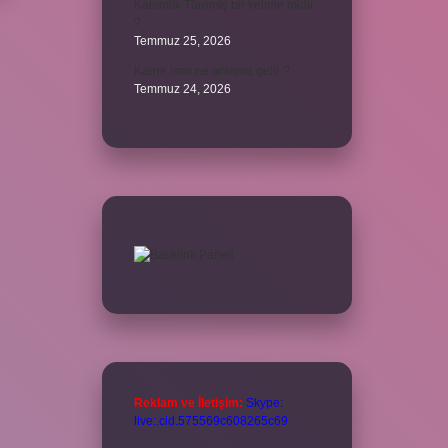
Kalemlik Türemiş bir kelime midir
?
Temmuz 25, 2026
Karne ismi ne anlama gelir ?
Temmuz 24, 2026
Reklam ve İletişim:
Skype:
live:.cid.575569c608265c69