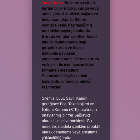
Yasal Uyarı:
Bu internet sitesi,
herhangi bir marka, kurum veya
şahıs şirketi ile hiçbir bağlantısı
bulunmamaktadır. Sitede
yalnızca kendi hazırladığımız
makaleler paylaşılmaktadır.
Burada yer alan içerikler haber
niteliği taşımamakta olup,
gerçek kurum ve kişiler
hakkında paylaşım
yapılmamaktadır. Gerçek kurum
ve kişiler ile isim benzerlikleri
tamamen tesadüfidir.
Sitemizdeki bilgiler taslak
halindedir ve tavsiye niteliği
taşımazlar.
Sitemiz, 5651 Sayılı Kanun
gereğince Bilgi Teknolojileri ve
İletişim Kurumu (BTK) tarafından
onaylanmış bir Yer Sağlayıcı
olarak hizmet vermektedir. Bu
nedenle, sitedeki içerikleri proaktif
olarak denetleme veya araştırma
yükümlülüğümüz