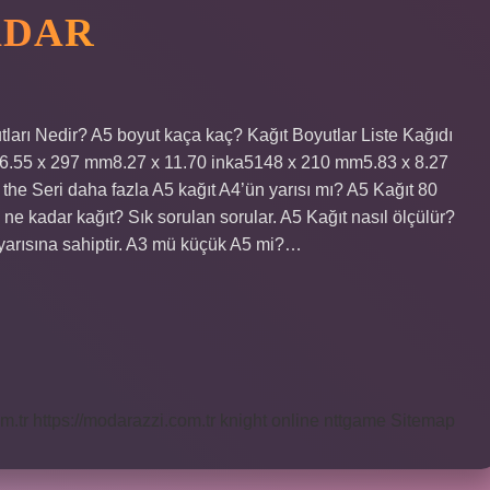
ADAR
ları Nedir? A5 boyut kaça kaç? Kağıt Boyutlar Liste Kağıdı
.55 x 297 mm8.27 x 11.70 inka5148 x 210 mm5.83 x 8.27
the Seri daha fazla A5 kağıt A4’ün yarısı mı? A5 Kağıt 80
5 ne kadar kağıt? Sık sorulan sorular. A5 Kağıt nasıl ölçülür?
arısına sahiptir. A3 mü küçük A5 mi?…
m.tr
https://modarazzi.com.tr
knight online
nttgame
Sitemap