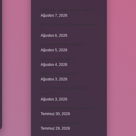
Kavşağın Türkçe anlamı nedir ?
Ağustos 7, 2026
Birleşik zamanlı yüklem nasıl olur
?
Ağustos 6, 2026
Kiyan hangi dilde bir isöi ?
Ağustos 5, 2026
Avans nasıl kesilir ?
Ağustos 4, 2026
500 kilo dana kaç TL ?
Ağustos 3, 2026
29’un 100’den küçük katları
nelerdir ?
Ağustos 3, 2026
Şeflerin ek göstergesi ne oldu ?
Temmuz 30, 2026
Bardak nerelere vurulur ?
Temmuz 29, 2026