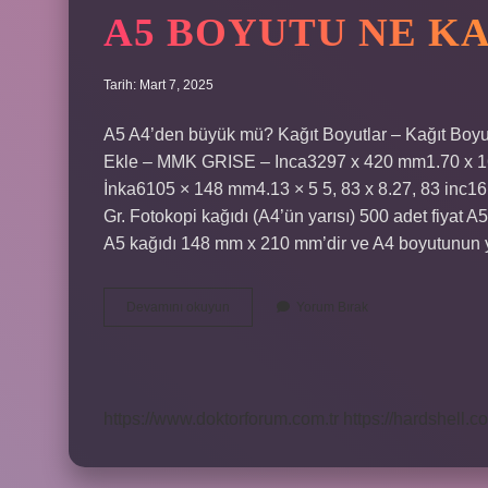
A5 BOYUTU NE K
Tarih: Mart 7, 2025
A5 A4’den büyük mü? Kağıt Boyutlar – Kağıt Boyut
Ekle – MMK GRISE – Inca3297 x 420 mm1.70 x 16
İnka6105 × 148 mm4.13 × 5 5, 83 x 8.27, 83 inc16 
Gr. Fotokopi kağıdı (A4’ün yarısı) 500 adet fiyat A
A5 kağıdı 148 mm x 210 mm’dir ve A4 boyutunun y
A5
Devamını okuyun
Yorum Bırak
Boyutu
Ne
Kadar
https://www.doktorforum.com.tr
https://hardshell.co