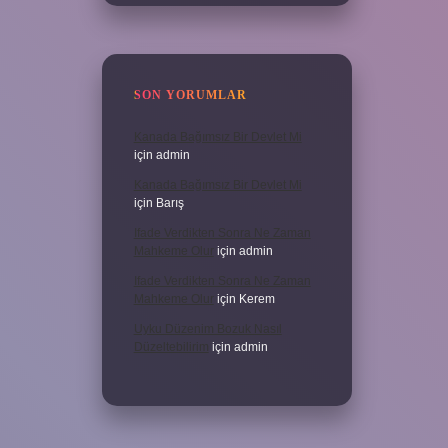
SON YORUMLAR
Kanada Bağımsız Bir Devlet Mi
için
admin
Kanada Bağımsız Bir Devlet Mi
için
Barış
Ifade Verdikten Sonra Ne Zaman
Mahkeme Olur
için
admin
Ifade Verdikten Sonra Ne Zaman
Mahkeme Olur
için
Kerem
Uyku Düzenim Bozuk Nasıl
Düzeltebilirim
için
admin