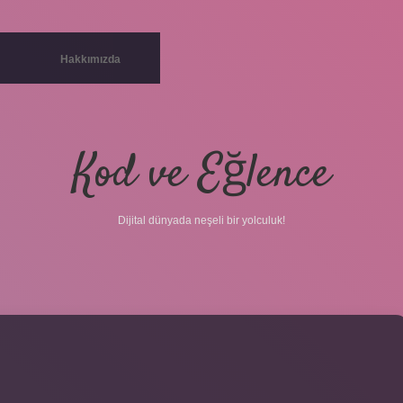
Hakkımızda
Kod ve Eğlence
Dijital dünyada neşeli bir yolculuk!