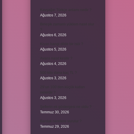
Kavşağın Türkçe anlamı nedir ?
Ağustos 7, 2026
Birleşik zamanlı yüklem nasıl olur
?
Ağustos 6, 2026
Kiyan hangi dilde bir isöi ?
Ağustos 5, 2026
Avans nasıl kesilir ?
Ağustos 4, 2026
500 kilo dana kaç TL ?
Ağustos 3, 2026
29’un 100’den küçük katları
nelerdir ?
Ağustos 3, 2026
Şeflerin ek göstergesi ne oldu ?
Temmuz 30, 2026
Bardak nerelere vurulur ?
Temmuz 29, 2026