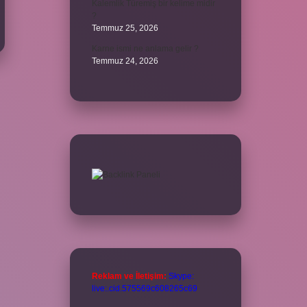
Kalemlik Türemiş bir kelime midir
?
Temmuz 25, 2026
Karne ismi ne anlama gelir ?
Temmuz 24, 2026
Reklam ve İletişim:
Skype:
live:.cid.575569c608265c69