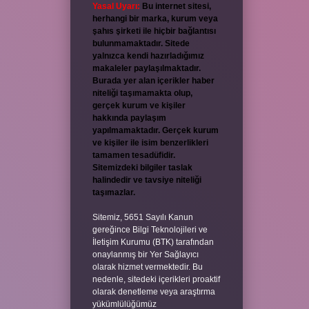
Yasal Uyarı:
Bu internet sitesi,
herhangi bir marka, kurum veya
şahıs şirketi ile hiçbir bağlantısı
bulunmamaktadır. Sitede
yalnızca kendi hazırladığımız
makaleler paylaşılmaktadır.
Burada yer alan içerikler haber
niteliği taşımamakta olup,
gerçek kurum ve kişiler
hakkında paylaşım
yapılmamaktadır. Gerçek kurum
ve kişiler ile isim benzerlikleri
tamamen tesadüfidir.
Sitemizdeki bilgiler taslak
halindedir ve tavsiye niteliği
taşımazlar.
Sitemiz, 5651 Sayılı Kanun
gereğince Bilgi Teknolojileri ve
İletişim Kurumu (BTK) tarafından
onaylanmış bir Yer Sağlayıcı
olarak hizmet vermektedir. Bu
nedenle, sitedeki içerikleri proaktif
olarak denetleme veya araştırma
yükümlülüğümüz