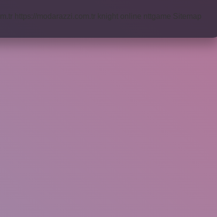
m.tr
https://modarazzi.com.tr
knight online
nttgame
Sitemap