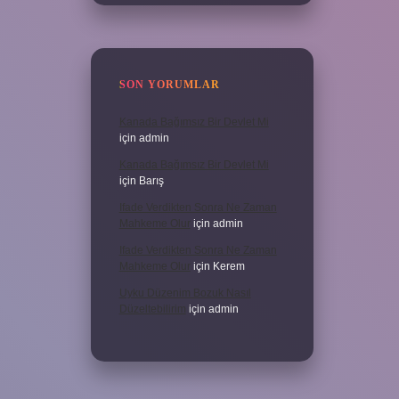
SON YORUMLAR
Kanada Bağımsız Bir Devlet Mi
için
admin
Kanada Bağımsız Bir Devlet Mi
için
Barış
Ifade Verdikten Sonra Ne Zaman
Mahkeme Olur
için
admin
Ifade Verdikten Sonra Ne Zaman
Mahkeme Olur
için
Kerem
Uyku Düzenim Bozuk Nasıl
Düzeltebilirim
için
admin