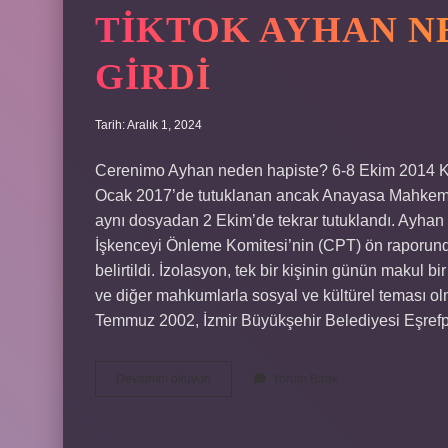
TIKTOK AYHAN N
GIRDI
Tarih: Aralık 1, 2024
Cerenimo Ayhan neden hapiste? 6-8 Ekim 2014 Kob
Ocak 2017’de tutuklanan ancak Anayasa Mahkemesi’
aynı dosyadan 2 Ekim’de tekrar tutuklandı. Ayhan
İşkenceyi Önleme Komitesi’nin (CPT) ön raporunda
belirtildi. İzolasyon, tek bir kişinin günün makul 
ve diğer mahkumlarla sosyal ve kültürel teması 
Temmuz 2002, İzmir Büyükşehir Belediyesi Eşrefp
Tiktok
Devamını okuyun
Yorum Bırak
Ayhan
Neden
Cezaevine