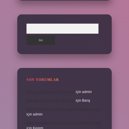
Arama
SON YORUMLAR
Kanada Bağımsız Bir Devlet Mi
için
admin
Kanada Bağımsız Bir Devlet Mi
için
Barış
Ifade Verdikten Sonra Ne Zaman Mahkeme Olur
için
admin
Ifade Verdikten Sonra Ne Zaman Mahkeme Olur
için
Kerem