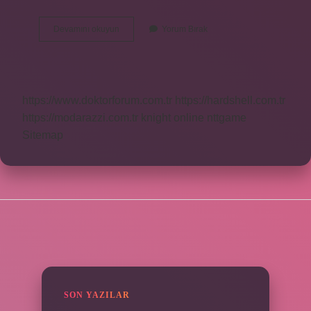
Auto
Devamını okuyun
Yorum Bırak
45
65
C
Ne
Demek
https://www.doktorforum.com.tr
https://hardshell.com.tr
https://modarazzi.com.tr
knight online
nttgame
Sitemap
SIDEBAR
SON YAZILAR