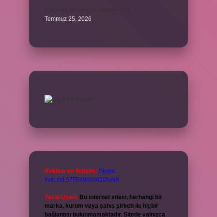
Kalemlik Türemiş bir kelime midir ?
Temmuz 25, 2026
Reklam ve İletişim:
Skype:
live:.cid.575569c608265c69
Yasal Uyarı:
Bu internet sitesi, herhangi bir
marka, kurum veya şahıs şirketi ile hiçbir
bağlantısı bulunmamaktadır. Sitede yalnızca