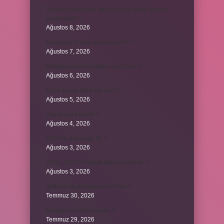
Teminat senedinin arka yüzüne hangi yazılar
yazılmalıdır ?
Ağustos 8, 2026
Kavşağın Türkçe anlamı nedir ?
Ağustos 7, 2026
Birleşik zamanlı yüklem nasıl olur ?
Ağustos 6, 2026
Kiyan hangi dilde bir isöi ?
Ağustos 5, 2026
Avans nasıl kesilir ?
Ağustos 4, 2026
500 kilo dana kaç TL ?
Ağustos 3, 2026
29’un 100’den küçük katları nelerdir ?
Ağustos 3, 2026
Şeflerin ek göstergesi ne oldu ?
Temmuz 30, 2026
Bardak nerelere vurulur ?
Temmuz 29, 2026