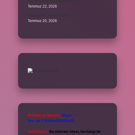
Hangi oyuncular Kova burcu ?
Temmuz 22, 2026
9 sayısının Gizemi Nedir ?
Temmuz 20, 2026
Reklam ve İletişim:
Skype:
live:.cid.575569c608265c69
Yasal Uyarı:
Bu internet sitesi, herhangi bir