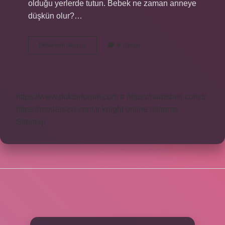
olduğu yerlerde tutun. Bebek ne zaman anneye
düşkün olur?…
Bebeklerde
Devamını okuyun
6 Yorum
Ayrılık
Kaygısı
Ne
Kadar
Sürer
https://www.doktorforum.com.tr
https://hardshell.com.tr
https://modarazzi.com.tr
knight online
nttgame
Sitemap
SIDEBAR