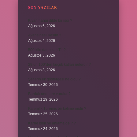
SON YAZILAR
Kiyan hangi dilde bir isöi ?
Ağustos 5, 2026
Avans nasıl kesilir ?
Ağustos 4, 2026
500 kilo dana kaç TL ?
Ağustos 3, 2026
29’un 100’den küçük katları nelerdir ?
Ağustos 3, 2026
Şeflerin ek göstergesi ne oldu ?
Temmuz 30, 2026
Bardak nerelere vurulur ?
Temmuz 29, 2026
Kalemlik Türemiş bir kelime midir ?
Temmuz 25, 2026
Karne ismi ne anlama gelir ?
Temmuz 24, 2026