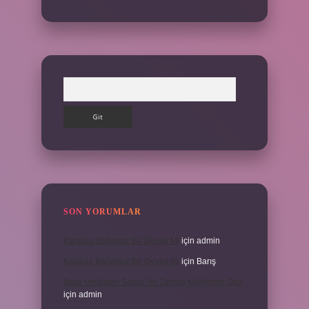
Arama
SON YORUMLAR
Kanada Bağımsız Bir Devlet Mi
için
admin
Kanada Bağımsız Bir Devlet Mi
için
Barış
Ifade Verdikten Sonra Ne Zaman Mahkeme Olur
için
admin