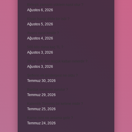
Birleşik zamanlı yüklem nasıl olur ?
Ağustos 6, 2026
Kiyan hangi dilde bir isöi ?
Ağustos 5, 2026
Avans nasıl kesilir ?
Ağustos 4, 2026
500 kilo dana kaç TL ?
Ağustos 3, 2026
29’un 100’den küçük katları nelerdir ?
Ağustos 3, 2026
Şeflerin ek göstergesi ne oldu ?
Temmuz 30, 2026
Bardak nerelere vurulur ?
Temmuz 29, 2026
Kalemlik Türemiş bir kelime midir ?
Temmuz 25, 2026
Karne ismi ne anlama gelir ?
Temmuz 24, 2026