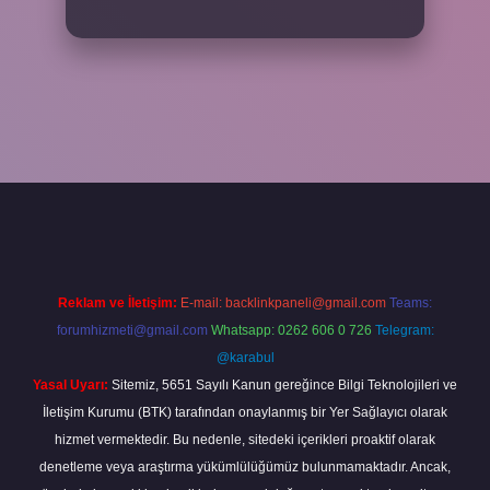
cel giriş
betexper bahis
Reklam ve İletişim:
E-mail:
backlinkpaneli@gmail.com
Teams:
forumhizmeti@gmail.com
Whatsapp: 0262 606 0 726
Telegram:
@karabul
Yasal Uyarı:
Sitemiz, 5651 Sayılı Kanun gereğince Bilgi Teknolojileri ve
İletişim Kurumu (BTK) tarafından onaylanmış bir Yer Sağlayıcı olarak
hizmet vermektedir. Bu nedenle, sitedeki içerikleri proaktif olarak
denetleme veya araştırma yükümlülüğümüz bulunmamaktadır. Ancak,