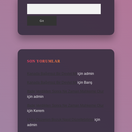
Arama
SON YORUMLAR
Kanada Bağımsız Bir Devlet Mi
için
admin
Kanada Bağımsız Bir Devlet Mi
için
Barış
Ifade Verdikten Sonra Ne Zaman Mahkeme Olur
için
admin
Ifade Verdikten Sonra Ne Zaman Mahkeme Olur
için
Kerem
Uyku Düzenim Bozuk Nasıl Düzeltebilirim
için
admin