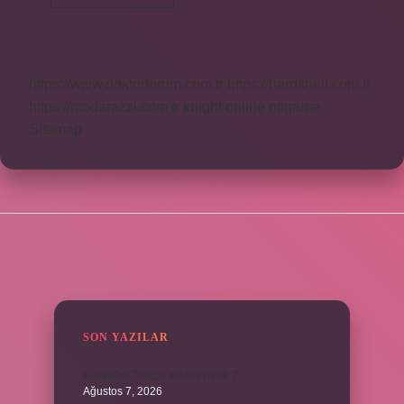
Işığı
Ne
Kadar
Aydınlatır
https://www.doktorforum.com.tr
https://hardshell.com.tr
https://modarazzi.com.tr
knight online
nttgame
Sitemap
SIDEBAR
SON YAZILAR
Kavşağın Türkçe anlamı nedir ?
Ağustos 7, 2026