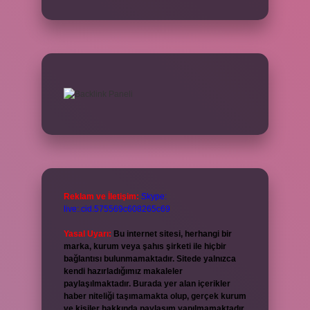
Reklam ve İletişim:
Skype:
live:.cid.575569c608265c69
Yasal Uyarı:
Bu internet sitesi, herhangi bir
marka, kurum veya şahıs şirketi ile hiçbir
bağlantısı bulunmamaktadır. Sitede yalnızca
kendi hazırladığımız makaleler
paylaşılmaktadır. Burada yer alan içerikler
haber niteliği taşımamakta olup, gerçek kurum
ve kişiler hakkında paylaşım yapılmamaktadır.