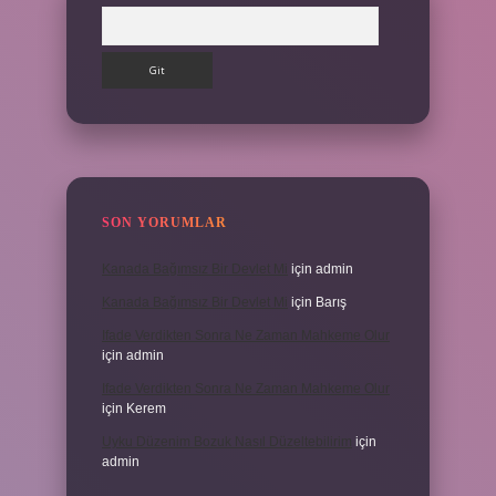
Arama
SON YORUMLAR
Kanada Bağımsız Bir Devlet Mi
için
admin
Kanada Bağımsız Bir Devlet Mi
için
Barış
Ifade Verdikten Sonra Ne Zaman Mahkeme Olur
için
admin
Ifade Verdikten Sonra Ne Zaman Mahkeme Olur
için
Kerem
Uyku Düzenim Bozuk Nasıl Düzeltebilirim
için
admin