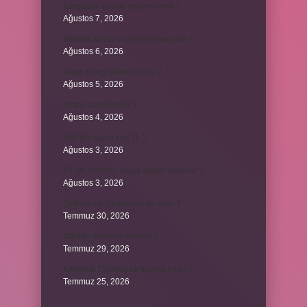
Kavşağın Türkçe anlamı nedir ?
Ağustos 7, 2026
Birleşik zamanlı yüklem nasıl olur ?
Ağustos 6, 2026
Kiyan hangi dilde bir isöi ?
Ağustos 5, 2026
Avans nasıl kesilir ?
Ağustos 4, 2026
500 kilo dana kaç TL ?
Ağustos 3, 2026
29’un 100’den küçük katları nelerdir ?
Ağustos 3, 2026
Şeflerin ek göstergesi ne oldu ?
Temmuz 30, 2026
Bardak nerelere vurulur ?
Temmuz 29, 2026
Kalemlik Türemiş bir kelime midir ?
Temmuz 25, 2026