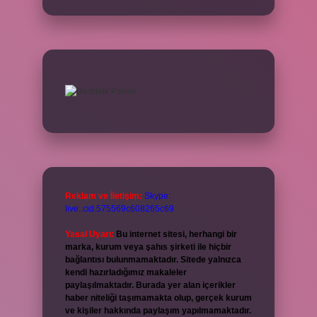
Reklam ve İletişim:
Skype:
live:.cid.575569c608265c69
Yasal Uyarı:
Bu internet sitesi, herhangi bir
marka, kurum veya şahıs şirketi ile hiçbir
bağlantısı bulunmamaktadır. Sitede yalnızca
kendi hazırladığımız makaleler
paylaşılmaktadır. Burada yer alan içerikler
haber niteliği taşımamakta olup, gerçek kurum
ve kişiler hakkında paylaşım yapılmamaktadır.