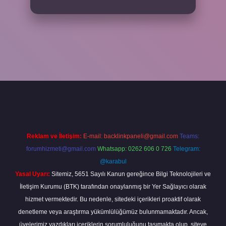
cel giriş
betexper bahis
Reklam ve İletişim:
E-mail:
backlinkpaneli@gmail.com
Teams:
forumhizmeti@gmail.com
Whatsapp: 0262 606 0 726
Telegram:
@karabul
Yasal Uyarı:
Sitemiz, 5651 Sayılı Kanun gereğince Bilgi Teknolojileri ve
İletişim Kurumu (BTK) tarafından onaylanmış bir Yer Sağlayıcı olarak
hizmet vermektedir. Bu nedenle, sitedeki içerikleri proaktif olarak
denetleme veya araştırma yükümlülüğümüz bulunmamaktadır. Ancak,
üyelerimiz yazdıkları içeriklerin sorumluluğunu taşımakta olup, siteye