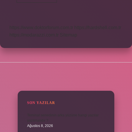
Işığı
Ne
Kadar
Aydınlatır
https://www.doktorforum.com.tr
https://hardshell.com.tr
https://modarazzi.com.tr
Sitemap
SIDEBAR
SON YAZILAR
Teminat senedinin arka yüzüne hangi yazılar
yazılmalıdır ?
Ağustos 8, 2026