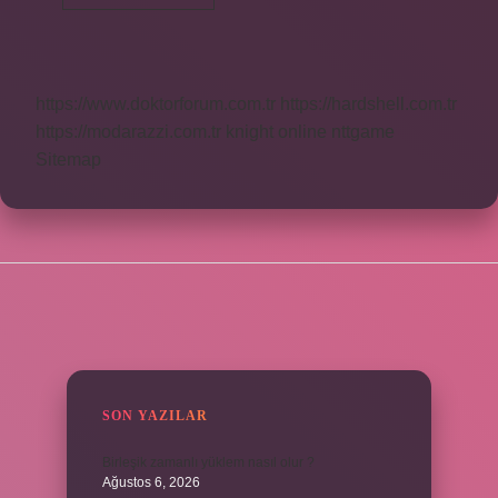
Işığı
Ne
Kadar
Aydınlatır
https://www.doktorforum.com.tr
https://hardshell.com.tr
https://modarazzi.com.tr
knight online
nttgame
Sitemap
SIDEBAR
SON YAZILAR
Birleşik zamanlı yüklem nasıl olur ?
Ağustos 6, 2026