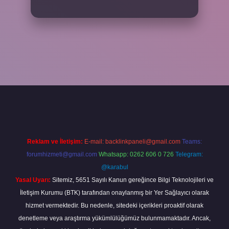
el giriş
betexper bahis
Reklam ve İletişim:
E-mail:
backlinkpaneli@gmail.com
Teams:
forumhizmeti@gmail.com
Whatsapp: 0262 606 0 726
Telegram:
@karabul
Yasal Uyarı:
Sitemiz, 5651 Sayılı Kanun gereğince Bilgi Teknolojileri ve
İletişim Kurumu (BTK) tarafından onaylanmış bir Yer Sağlayıcı olarak
hizmet vermektedir. Bu nedenle, sitedeki içerikleri proaktif olarak
denetleme veya araştırma yükümlülüğümüz bulunmamaktadır. Ancak,