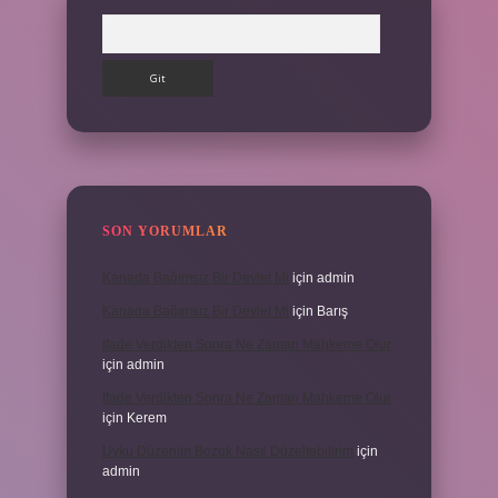
Arama
SON YORUMLAR
Kanada Bağımsız Bir Devlet Mi
için
admin
Kanada Bağımsız Bir Devlet Mi
için
Barış
Ifade Verdikten Sonra Ne Zaman Mahkeme Olur
için
admin
Ifade Verdikten Sonra Ne Zaman Mahkeme Olur
için
Kerem
Uyku Düzenim Bozuk Nasıl Düzeltebilirim
için
admin