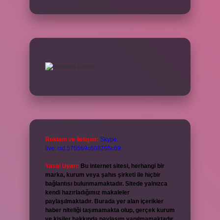
Reklam ve İletişim:
Skype:
live:.cid.575569c608265c69
Yasal Uyarı:
Bu internet sitesi, herhangi bir
marka, kurum veya şahıs şirketi ile hiçbir
bağlantısı bulunmamaktadır. Sitede yalnızca
kendi hazırladığımız makaleler
paylaşılmaktadır. Burada yer alan içerikler
haber niteliği taşımamakta olup, gerçek kurum
ve kişiler hakkında paylaşım yapılmamaktadır.