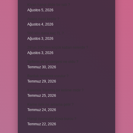
Kiyan hangi dilde bir isöi ?
Ağustos 5, 2026
Avans nasıl kesilir ?
Ağustos 4, 2026
500 kilo dana kaç TL ?
Ağustos 3, 2026
29’un 100’den küçük katları nelerdir ?
Ağustos 3, 2026
Şeflerin ek göstergesi ne oldu ?
Temmuz 30, 2026
Bardak nerelere vurulur ?
Temmuz 29, 2026
Kalemlik Türemiş bir kelime midir ?
Temmuz 25, 2026
Karne ismi ne anlama gelir ?
Temmuz 24, 2026
Hangi oyuncular Kova burcu ?
Temmuz 22, 2026