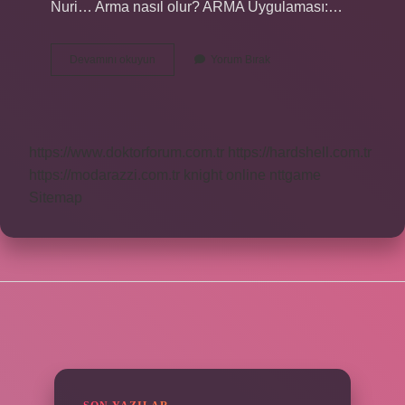
Nuri… Arma nasıl olur? ARMA Uygulaması:…
Arma
Devamını okuyun
Yorum Bırak
Ne
Demek
Futbol
https://www.doktorforum.com.tr
https://hardshell.com.tr
https://modarazzi.com.tr
knight online
nttgame
Sitemap
SIDEBAR