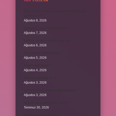
SON YAZILAR
Teminat senedinin arka yüzüne hangi yazılar
yazılmalıdır ?
Ağustos 8, 2026
Kavşağın Türkçe anlamı nedir ?
Ağustos 7, 2026
Birleşik zamanlı yüklem nasıl olur ?
Ağustos 6, 2026
Kiyan hangi dilde bir isöi ?
Ağustos 5, 2026
Avans nasıl kesilir ?
Ağustos 4, 2026
500 kilo dana kaç TL ?
Ağustos 3, 2026
29’un 100’den küçük katları nelerdir ?
Ağustos 3, 2026
Şeflerin ek göstergesi ne oldu ?
Temmuz 30, 2026
Bardak nerelere vurulur ?