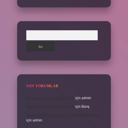
Arama
SON YORUMLAR
Kanada Bağımsız Bir Devlet Mi
için
admin
Kanada Bağımsız Bir Devlet Mi
için
Barış
Ifade Verdikten Sonra Ne Zaman Mahkeme Olur
için
admin