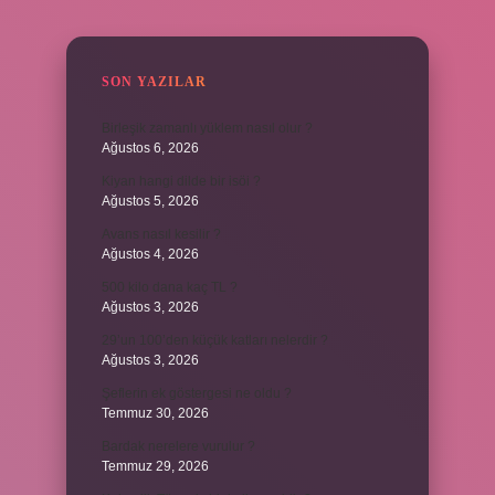
SIDEBAR
SON YAZILAR
Birleşik zamanlı yüklem nasıl olur ?
Ağustos 6, 2026
Kiyan hangi dilde bir isöi ?
Ağustos 5, 2026
Avans nasıl kesilir ?
Ağustos 4, 2026
500 kilo dana kaç TL ?
Ağustos 3, 2026
29’un 100’den küçük katları nelerdir ?
Ağustos 3, 2026
Şeflerin ek göstergesi ne oldu ?
Temmuz 30, 2026
Bardak nerelere vurulur ?
Temmuz 29, 2026