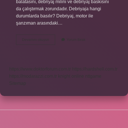
balatasını, debriyaj milini ve debriyaj baskısını
da çalıştırmak zorundadır. Debriyaja hangi
durumlarda basılır? Debriyaj, motor ile
şanzıman arasındaki…
Manuel
Devamını okuyun
Yorum Bırak
Araba
Çalıştırırken
Debriyaja
Basılır
Mı
https://www.doktorforum.com.tr
https://hardshell.com.tr
https://modarazzi.com.tr
knight online
nttgame
Sitemap