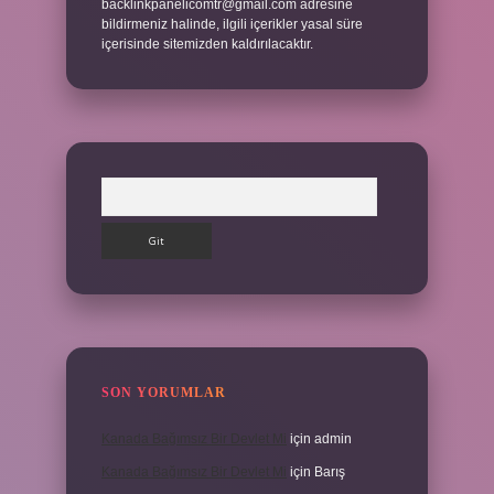
backlinkpanelicomtr@gmail.com
adresine
bildirmeniz halinde, ilgili içerikler yasal süre
içerisinde sitemizden kaldırılacaktır.
Arama
SON YORUMLAR
Kanada Bağımsız Bir Devlet Mi
için
admin
Kanada Bağımsız Bir Devlet Mi
için
Barış